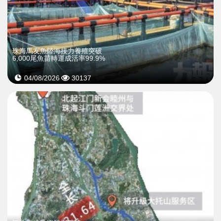
珠海馬友魚陸海接力養殖突破
6,000尾魚苗轉運成活率99.9%
04/08/2026
30137