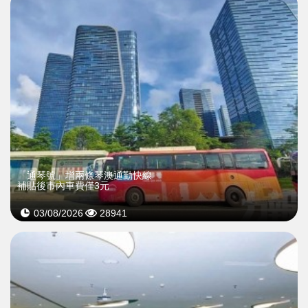
「通琴號」增兩條琴澳通勤快線
補貼後市內車費僅3元
03/08/2026
28941