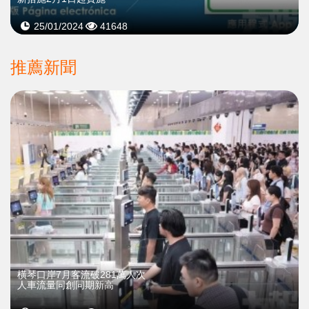
25/01/2024
41648
推薦新聞
橫琴口岸7月客流破281萬人次
人車流量同創同期新高