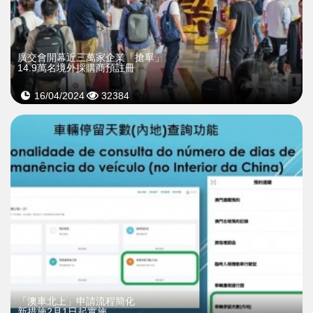
廣交會開幕近三萬家企業「搶單」
14.9萬名境外採購商預註冊
16/04/2024
32384
「澳車北上」申請流程簡化
新措施2月1日起實施