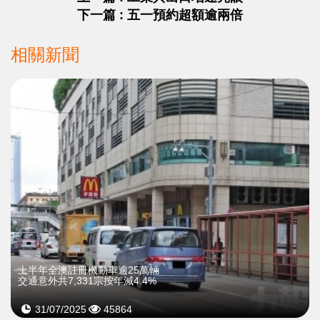
下一篇 : 五一預約超額逾兩倍
相關新聞
上半年全澳註冊機動車逾25萬輛
交通意外共7,331宗按年減4.4%
31/07/2025
45864