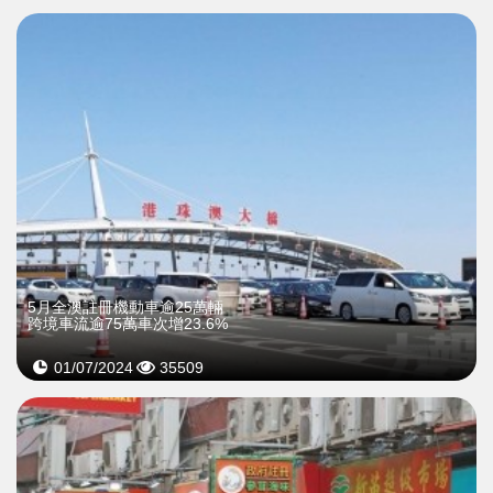
5月全澳註冊機動車逾25萬輛
跨境車流逾75萬車次增23.6%
01/07/2024
35509