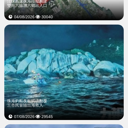
江珠高速珠海段擬擴建
雙向六線增六鄉出入口
04/08/2026
30040
珠海釣船夜航觸礁翻覆
三市民冒險出海救人
07/08/2026
29545