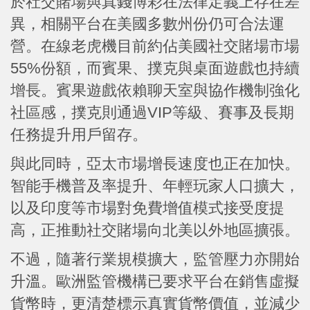
於社交賭場與真錢博彩在法律定義上存在差
異，相關平台在美國多數州份仍可合法運
營。在線老虎機目前約佔美國社交賭場市場
55%份額，而賓果、撲克與桌面遊戲也持續
增長。賓果遊戲依賴聊天室與協作機制強化
社區感，撲克則通過VIP等級、賽事及長期
任務提升用戶留存。
與此同時，亞太市場增長速度也正在加快。
智能手機普及率提升、年輕玩家人口擴大，
以及印度等市場對免費增值模式接受度提
高，正推動社交賭場向北美以外地區擴張。
不過，隨著行業規模擴大，監管壓力亦開始
升溫。歐洲監管機構已要求平台在銷售虛擬
貨幣時，更清楚標示真實貨幣價值，並減少