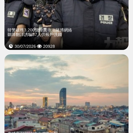
韓警破獲3,200億韓圜非法賭博網絡
聽障翻譯誘騙87人供帳戶洗錢
30/07/2026
20928