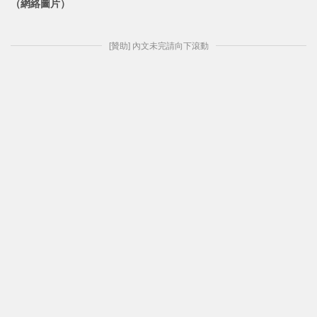
（網絡圖片）
[贊助] 內文未完請向下滾動