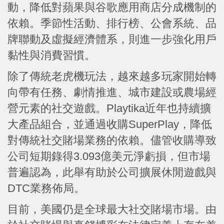
動，降低對蘋果與谷歌應用商店分成機制的
依賴。季節性活動、排行榜、公會系統、品
牌聯動及虛擬經濟體系，則進一步強化用戶
黏性與消費習慣。
除了傳統老虎機玩法，越來越多玩家開始轉
向帶有任務、劇情推進、城市建設或農場經
營元素的社交遊戲。Playtika近年也持續擴
大產品組合，並通過收購SuperPlay，降低
對傳統社交賭場業務的依賴。儘管收購導致
公司短期錄得3.093億美元淨虧損，但市場
普遍認為，此舉有助於公司擴展休閒遊戲與
DTC業務佈局。
目前，美國仍是全球最大社交賭場市場。由