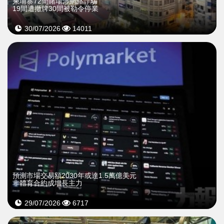
柬埔寨72間賭場涉網絡詐騙
19間遭撤牌30間被勒令停業
30/07/2026
14011
預測市場交易額2030年或達1.5萬億美元
非體育合約成增長主力
29/07/2026
6717