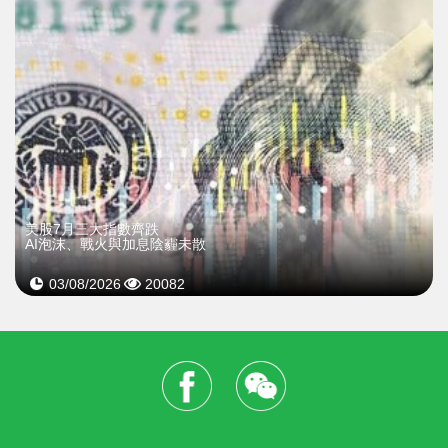
美股7月三大指數齊跌
AI泡沫、戰火與加息陰霾未散
03/08/2026
20082