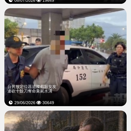
08/07/2026
19649
台男放定位器追蹤截殺女友
連砍十餘刀奪命棄屍水溝
29/06/2026
30649