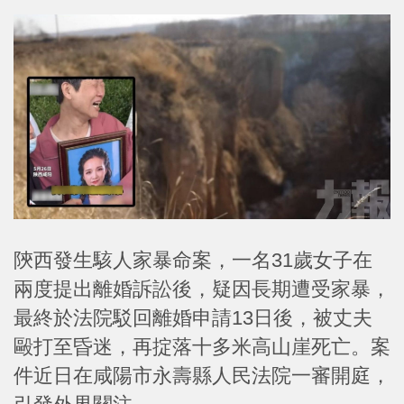
陝西發生駭人家暴命案，一名31歲女子在
兩度提出離婚訴訟後，疑因長期遭受家暴，
最終於法院駁回離婚申請13日後，被丈夫
毆打至昏迷，再掟落十多米高山崖死亡。案
件近日在咸陽市永壽縣人民法院一審開庭，