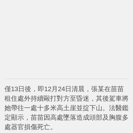
僅13日後，即12月24日清晨，張某在苗苗
租住處外持續毆打對方至昏迷，其後駕車將
她帶往一處十多米高土崖並掟下山。法醫鑑
定顯示，苗苗因高處墜落造成頭部及胸腹多
處器官損傷死亡。