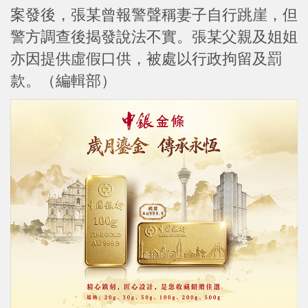
案發後，張某曾報警聲稱妻子自行跳崖，但
警方調查後揭發說法不實。張某父親及姐姐
亦因提供虛假口供，被處以行政拘留及罰
款。（編輯部）