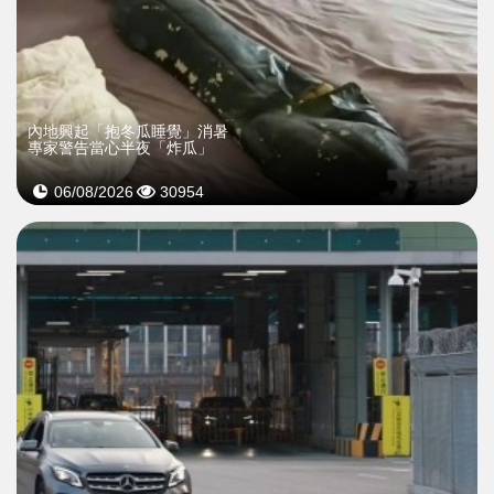
內地興起「抱冬瓜睡覺」消暑
專家警告當心半夜「炸瓜」
06/08/2026
30954