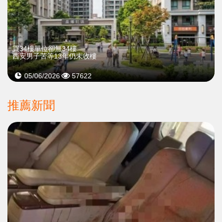
買34樓單位卻無34樓
西安男子苦等13年仍未收樓
05/06/2026
57622
推薦新聞