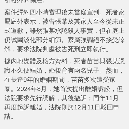
引發外界關注。
案件經約四小時審理後未當庭宣判。死者家
屬庭外表示，被告張某及其家人至今從未正
式道歉，雖然張某承認殺人事實，但在庭上
仍試圖淡化部分細節。家屬強調絕不接受諒
解，要求法院判處被告死刑立即執行。
據內地媒體及檢方資料，死者苗苗與張某認
識不久便結婚，婚後育有兩名兒子。然而，
在長達9年的婚姻期間，苗苗多次遭受家
暴。2024年8月，她首次提出離婚訴訟，但
法院要求先行調解，其後撤訴；同年11月
再度起訴離婚，法院則於12月11日駁回申
請。