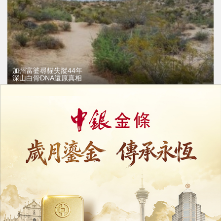
加州富婆尋貓失蹤44年
深山白骨DNA還原真相
19/07/2026
18646