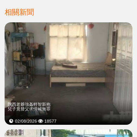
相關新聞
陝西老爺強姦輕智新抱
兒子竟替父求情喊無罪
02/08/2026
18577