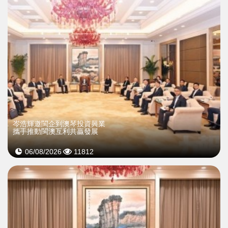
岑浩輝邀閩企到澳琴投資興業
攜手推動閩澳互利共贏發展
06/08/2026
11812