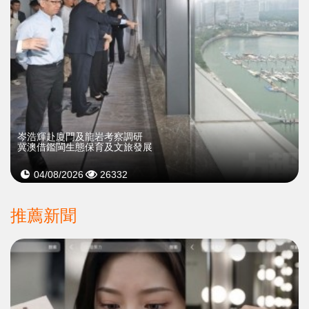
岑浩輝赴廈門及龍岩考察調研
冀澳借鑑閩生態保育及文旅發展
04/08/2026
26332
推薦新聞