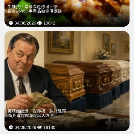
牛蛙抗生素最高超標逾五倍
福建封存涉事產品徹查供應鏈
04/08/2026
19642
英殯儀館爆「假葬禮」斂財醜聞
35具遺體腐爛老闆囚20年
04/08/2026
19180