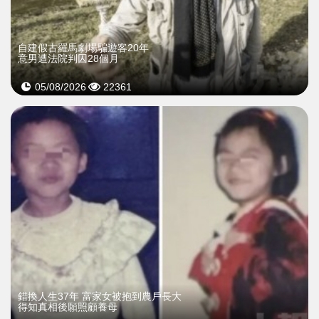
自建假古羅馬劇場騙遊客20年
意男遭法院判囚28個月
05/08/2026
22361
錯換人生37年 富家女被抱到農戶長大
得知真相後願照顧養母