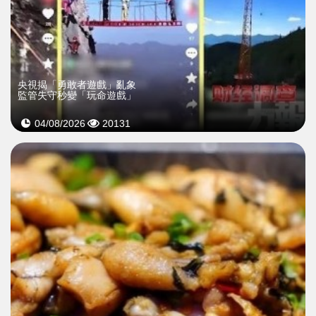
央視揭「勇敢者遊戲」亂象
監管失守秒變「玩命遊戲」
04/08/2026
20131