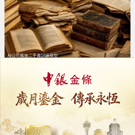
AI公司瘋搶二手書訓練模型
拆脊掃描後銷毀引文化保存爭議
30/07/2026
23464