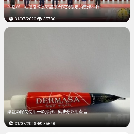
岑浩輝：駐澳部隊是守護澳門繁榮穩定的定海神針
31/07/2026
35786
藥監局籲勿使用一款摻雜西藥成分外用產品
31/07/2026
35646