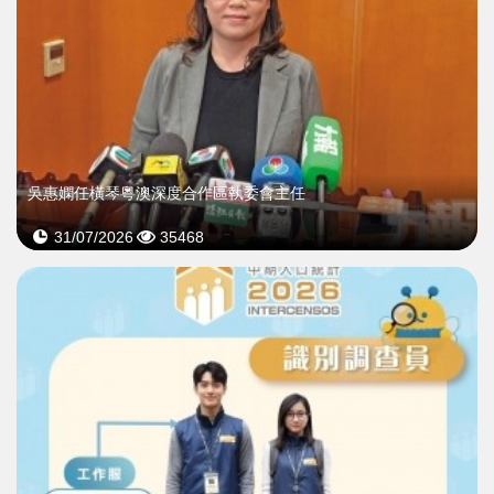
吳惠嫻任橫琴粵澳深度合作區執委會主任
31/07/2026
35468