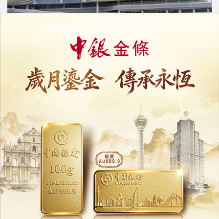
新皇崗口岸料7月啟用
深圳側商舖租金翻倍
01/07/2026
31374
現金分享7月發放
至今收逾一萬宗聲請