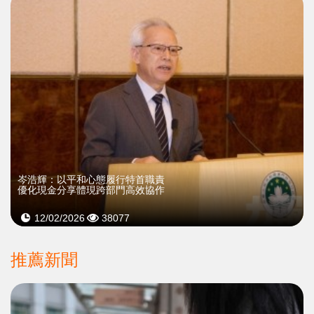
​岑浩輝：以平和心態履行特首職責
優化現金分享體現跨部門高效協作
12/02/2026
38077
推薦新聞