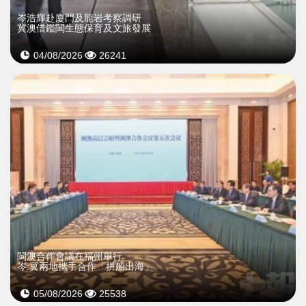
岑浩輝赴廈門及龍岩考察調研
冀澳借鑑閩生態保育及文旅發展
04/08/2026
26241
閩澳合作會議在福州舉行
岑:冀兩地攜手合作「拼船出海」
05/08/2026
25538