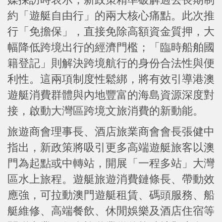
約「遊艇自由行」的兩大核心痛點。此次推
行「免擔保」，直接免除高額資金質押，大
幅降低跨境出行的經濟門檻；「臨時船舶國
籍登記」則解決跨境航行的身份合法性與便
利性。這兩項制度性鬆綁，將有效引導港澳
遊艇消費群體與內地豐富的海島資源深度對
接，啟動大灣區跨境文旅消費的新動能。
旅遊商會理事長、酒店旅業商會會長張健中
指出，新政策將吸引更多高端遊艇旅客以澳
門為起點或中轉站，開展「一程多站」大灣
區水上旅程。遊艇旅遊消費鏈條長、帶動效
應強，可拉動澳門遊艇租賃、碼頭服務、船
艇維修、高端餐飲、休閒娛樂及酒店住宿等