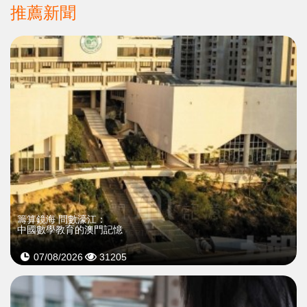
推薦新聞
籌算鏡海 問數濠江：
中國數學教育的澳門記憶
07/08/2026
31205