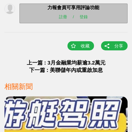
力報會員可享用評論功能
註冊
/
登錄
收藏
分享
上一篇 : 3月金融業均薪逾3.2萬元
下一篇 : 美聯儲年內或重啟加息
相關新聞