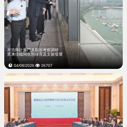
岑浩輝赴廈門及龍岩考察調研
冀澳借鑑閩生態保育及文旅發展
04/08/2026
26707