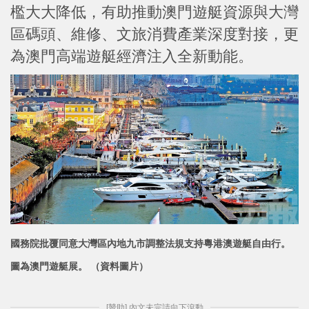
檻大大降低，有助推動澳門遊艇資源與大灣
區碼頭、維修、文旅消費產業深度對接，更
為澳門高端遊艇經濟注入全新動能。
國務院批覆同意大灣區內地九市調整法規支持粵港澳遊艇自由行。
圖為澳門遊
艇展。 （資料圖片）
[贊助] 內文未完請向下滾動