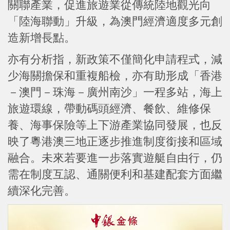
關聯產業，促進旅遊業從傳統陸地觀光向
「陸海聯動」升級，為澳門經濟適度多元創
造新增長點。
亦有分析指，新政策不僅簡化申請程式，減
少海關擔保和重複船檢，亦有助形成「香港
－澳門－珠海－廣州南沙」一程多站，海上
旅遊環線，帶動碼頭經濟、餐飲、維修保
養、海事保險等上下游產業協同發展，也反
映了粵港澳三地正逐步推進制度銜接和區域
融合。未來若要進一步落實遊艇自由行，仍
需在制度互認、通關便利和基建配套方面繼
續深化完善。