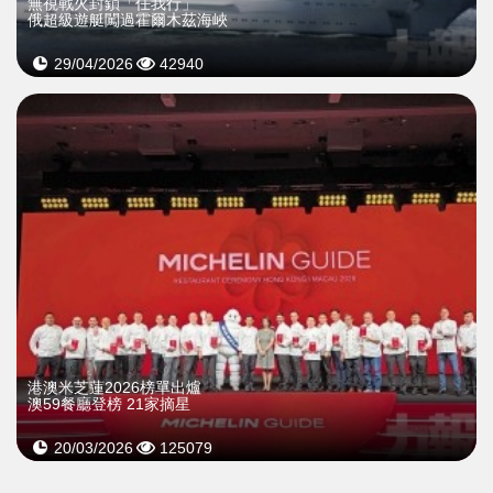
無視戰火封鎖「任我行」
俄超級遊艇闖過霍爾木茲海峽
29/04/2026
42940
>
港澳米芝蓮2026榜單出爐
澳59餐廳登榜 21家摘星
20/03/2026
125079