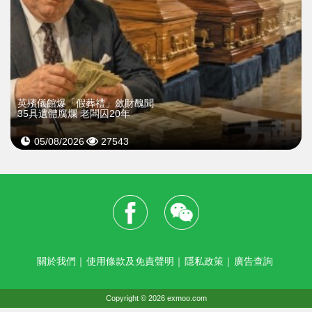
英殯儀館爆「假葬禮」斂財醜聞
35具遺體腐爛 老闆囚20年
05/08/2026
27543
關於我們
｜
使用條款及免責聲明
｜
隱私政策
｜
廣告查詢
Copyright © 2026 exmoo.com