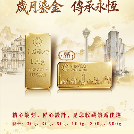
泰國11歲童偷開貨卡撞朝聖隊
至少9僧侶死亡逾20人傷
06/07/2026
18341
泰婦中頭獎遭鄰居夫婦侵吞
600萬泰銖獎券疑遭焚毀
15/06/2026
18783