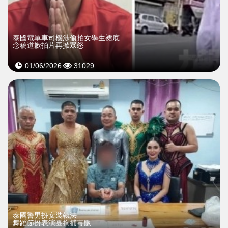
泰國電單車司機涉偷拍女學生裙底
念稿道歉拍片再掀眾怒
01/06/2026
31029
泰國警男扮女裝執法
舞蹈節扮表演團拘捕毒販