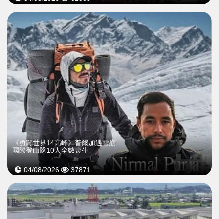
《勇闖世界14高峰》普爾加遇雪崩
國際登山隊10人全數喪生
04/08/2026
37871