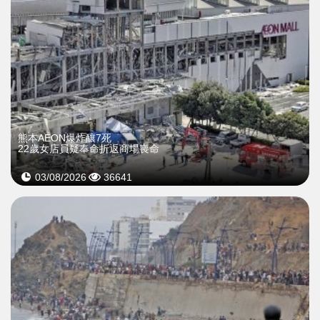
熊本AEON爆炸釀7死
22歲女店員疑奉命折返商場喪命
03/08/2026
36641