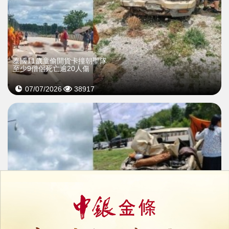
泰國11歲童偷開貨卡撞朝聖隊
至少9僧侶死亡逾20人傷
07/07/2026
38917