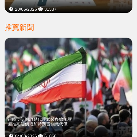
28/05/2026
31337
推薦新聞
紐時：伊朗啟動代理武裝多線施壓
圖推高油價增加特朗普開戰代價
04/08/2026
61068