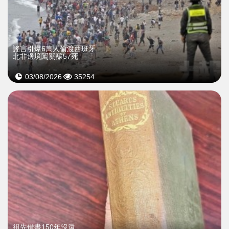
謠言引爆6萬人偷渡西班牙
北非邊境闖關釀57死
03/08/2026
35254
祖先借書150年沒還