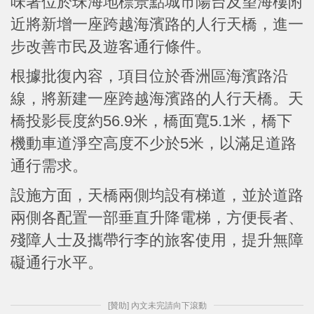
味著位於珠海地標景點城市陽台及望海樓附
近將新增一座跨越海濱路的人行天橋，進一
步改善市民及遊客通行條件。
根據批復內容，項目位於香洲區海濱路沿
線，將新建一座跨越海濱路的人行天橋。天
橋投影長度約56.9米，橋面寬5.1米，橋下
機動車道淨空高度不少於5米，以滿足道路
通行需求。
設施方面，天橋兩側均設有梯道，並於道路
兩側各配置一部垂直升降電梯，方便長者、
殘障人士及攜帶行李的旅客使用，提升無障
礙通行水平。
[贊助] 內文未完請向下滾動