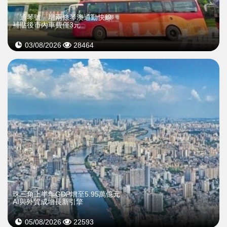
「通琴號」增兩條琴澳通勤快線
補貼後市內車費僅3元
03/08/2026
28464
珠三角上半年GDP增至5.95萬億元
AI與外貿成增長新引擎
05/08/2026
22593