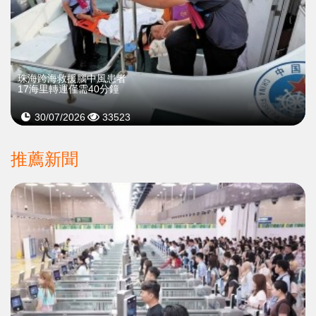
珠海跨海救援腦中風患者
17海里轉運僅需40分鐘
30/07/2026
33523
推薦新聞