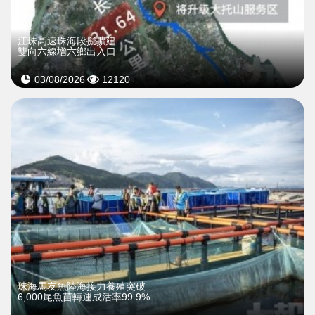
江珠高速珠海段擬擴建
雙向六線增六鄉出入口
03/08/2026
12120
珠海馬友魚陸海接力養殖突破
6,000尾魚苗轉運成活率99.9%