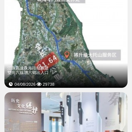
江珠高速珠海段擬擴建
雙向六線增六鄉出入口
04/08/2026
29738