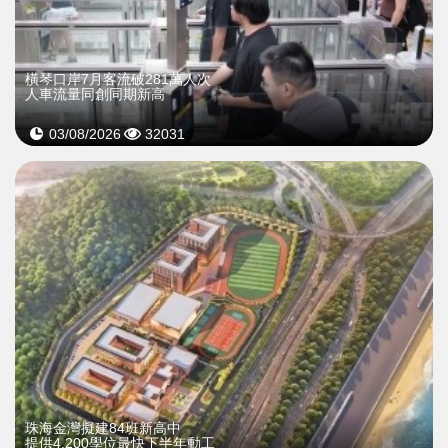
橫琴口岸7月客流破281萬人次
人車流量同創同期新高
03/08/2026
32031
珠海金灣擬建84班新高中
提供4,200學位最快下半年動工