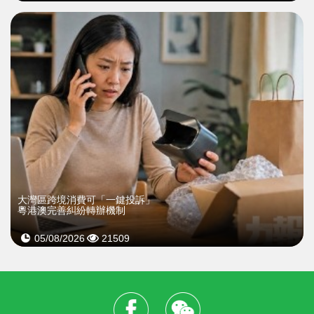
大灣區跨境消費可「一鍵投訴」
粵港澳完善糾紛轉辦機制
05/08/2026
21509