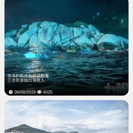
珠海釣船夜航觸礁翻覆
三市民冒險出海救人
06/08/2026
4025