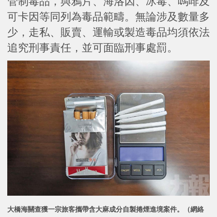
管制毒品，與鴉片、海洛因、冰毒、嗎啡及
可卡因等同列為毒品範疇。無論涉及數量多
少，走私、販賣、運輸或製造毒品均須依法
追究刑事責任，並可面臨刑事處罰。
大橋海關查獲一宗旅客攜帶含大麻成分自製捲煙進境案件。（網絡