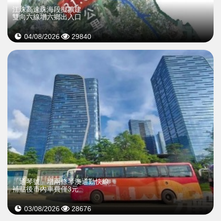
江珠高速珠海段擬擴建
雙向六線增六鄉出入口
04/08/2026
29840
「通琴號」增兩條琴澳通勤快線
補貼後市內車費僅3元
03/08/2026
28676