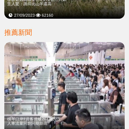
主人驚：跳得比山羊還高
27/09/2023
62160
推薦新聞
橫琴口岸7月客流破281萬人次
人車流量同創同期新高