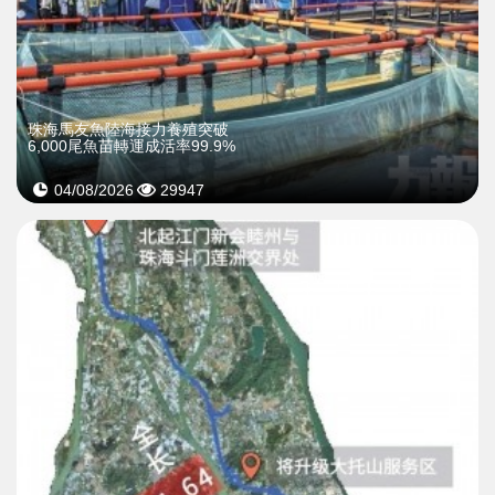
珠海馬友魚陸海接力養殖突破
6,000尾魚苗轉運成活率99.9%
04/08/2026
29947