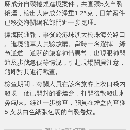
麻成分自製捲煙進境案件，共查獲5支自製
捲煙，檢出大麻成分淨重1.26克，目前案件
已移交海關緝私部門進一步處理。
據海關通報，事發於港珠澳大橋珠海公路口
岸進境隨車人員驗放廳。當時一名選擇「綠
色通道」通關的旅客神情異常，出現眼神閃
避及步伐急促等情況，引起現場關員注意，
隨即對其進行截查。
檢查期間，海關人員在該名旅客上衣口袋內
發現一個已開封的香煙盒，打開後散發出刺
鼻氣味。經進一步檢查，關員在煙盒內查獲
5 支以白色紙張包裹的自製卷煙。
[贊助] 內文未完請向下滾動