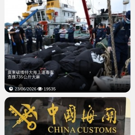
廣東破獲特大海上運毒案
查獲735公斤大麻
23/06/2026
19535