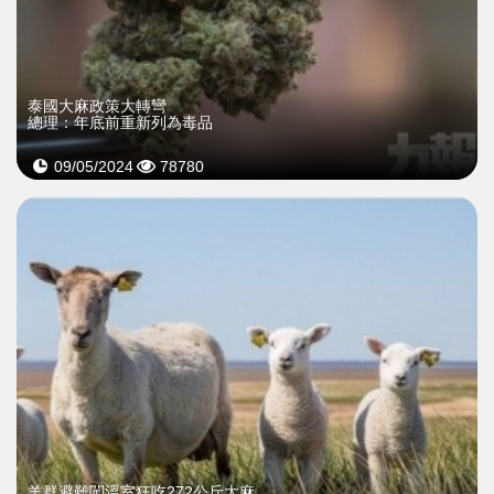
泰國大麻政策大轉彎
總理：年底前重新列為毒品
09/05/2024
78780
羊群避難闖溫室狂吃272公斤大麻