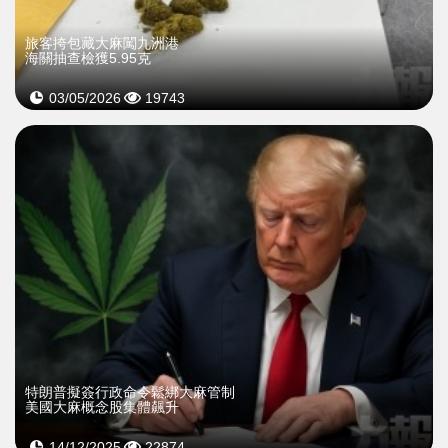
旅客挎包藏大麻闖九洲港
海關抽查檢獲5.95克
03/05/2026
19743
特朗普擬簽行政命令鬆綁大麻管制
美國大麻概念股集體飆升
14/12/2025
22874