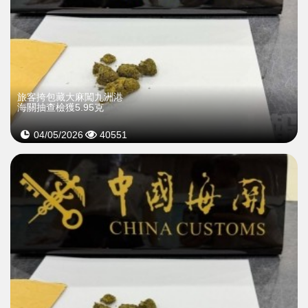
旅客挎包藏大麻闖九洲港
海關抽查檢獲5.95克
04/05/2026
40551