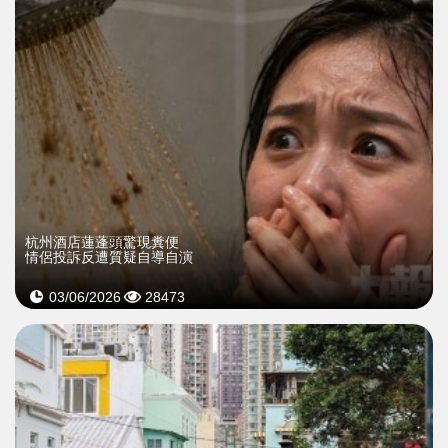
杭州酒店蓮蓬頭驚現糞便
情侶投訴反遭質疑自導自演
03/06/2026
28473