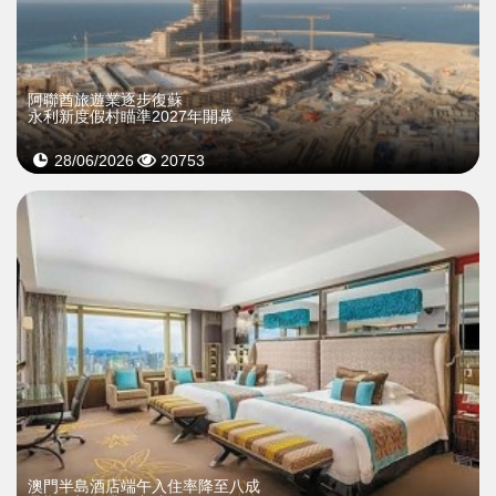
阿聯酋旅遊業逐步復蘇
永利新度假村瞄準2027年開幕
28/06/2026
20753
澳門半島酒店端午入住率降至八成