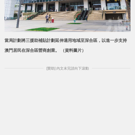
當局計劃將三援助補貼計劃延伸適用地域至深合區，以進一步支持
澳門居民在
深合區營商創業。 （資料圖片）
[贊助] 內文未完請向下滾動