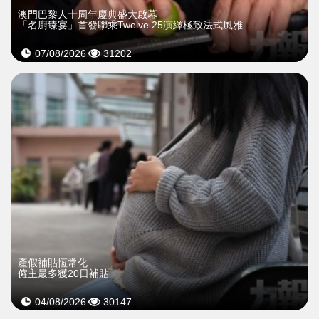
澳門巴黎人十周年慶典盛大啟幕
「名廚臻宴」首發聯乘Twelve 25演繹極致法式風雅
07/08/2026
31202
產假補貼恆常化
僱主最多獲20日補貼
04/08/2026
30147