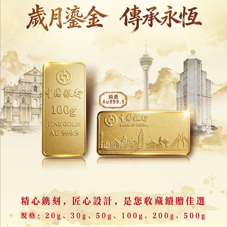
三十年了
26/12/2025
32277
從「野蠻生長」到訂單不斷
澳創青年如何在琴實現驚人蛻變？