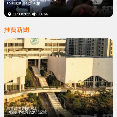
30團隊激盪創新火花
11/03/2025
30766
推薦新聞
籌算鏡海 問數濠江：
中國數學教育的澳門記憶