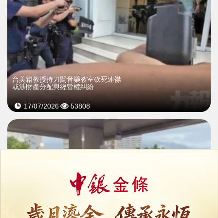
台美籍教授持刀闖音樂教室砍死連襟
或涉財產分配與經營權糾紛
17/07/2026
53808