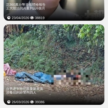
花360萬台幣造假體檢報告
王大陸涉閃兵案判囚6個月
23/04/2026
38819
台男遭割臉挖眼棄屍果園
涉毒品糾紛警拘四人
26/03/2026
39386