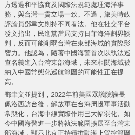
方透過和平協商及國際法規範處理海洋事
務，與台灣一貫立場一致。不過，旅美時政
評論員鄧聿文則持不同看法。他在社交平台
發文指出，民進黨當局支持日菲海洋劃界談
判，反而可能削弱台灣在東部海域的實際影
響力。他認為，隨著中國海警首次以執法巡
查名義進入台灣東部海域，未來相關海域被
納入中國常態化巡航範圍的可能性正在提
高。
鄧聿文並提到，2022年前美國眾議院議長
佩洛西訪台後，解放軍在台海周邊軍事活動
常態化，台海中線實際作用已大幅弱化。如
今中國海警進一步將執法範圍擴展至台灣東
部海域，顯示北京正持續推動海上管控範圍