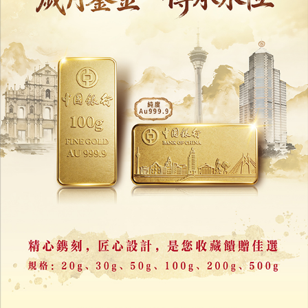
台男放定位器追蹤截殺女友
連砍十餘刀奪命棄屍水溝
29/06/2026
30623
科考船首次在台灣東部海域開展調查
完成海洋環境普查任務