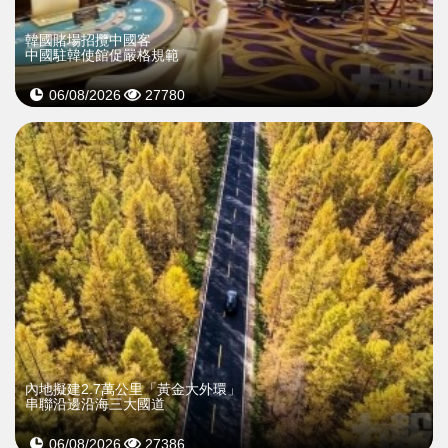
韓國賭場招攬中國客
中國駐韓使館促嚴格規範
06/08/2026
27780
內地擬建2.7萬公里「黃金大外環」
串聯沿邊沿海三大國道
06/08/2026
27386