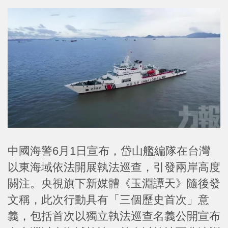
中國海警6月1日宣布，岱山艦編隊在台灣
以東海域依法開展執法巡查，引發兩岸高度
關注。央視旗下新媒體《玉淵譚天》隨後發
文稱，此次行動具有「三個歷史首次」意
義，包括首次以獨立執法巡查名義公開宣布