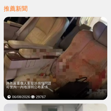
推薦新聞
​路氹嚴重傷人案疑涉感情問題
司警拘一內地漢明公布案情
06/08/2026
29767