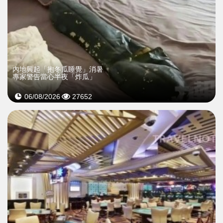
內地興起「抱冬瓜睡覺」消暑
專家警告當心半夜「炸瓜」
06/08/2026
27652