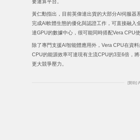
要運算平台。
黃仁勳指出，目前英偉達出貨的大部分AI伺服器系
完成AI軟體生態的優化與認證工作，可直接融入
達GPU的數據中心，很可能同時搭配Vera CPU
除了專門支援AI智能體應用外，Vera CPU在
CPU的能源效率可達現有主流CPU的3至6倍，
更大競爭壓力。
[贊助