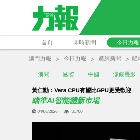
首頁
即時新聞
今日力報
澳門力報
今日力報
產經新聞
瞄
澳聞
國際
中國
濠鏡疊影
黃仁勳：Vera CPU有望比GPU更受歡迎
瞄準AI智能體新市場
04/06/2026
31700