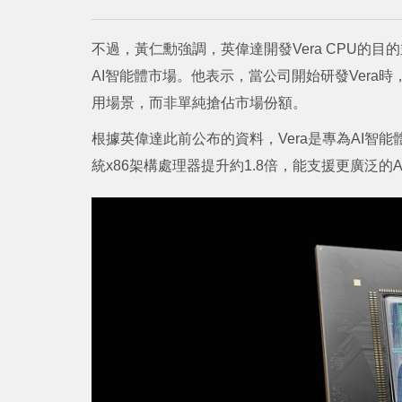
不過，黃仁勳強調，英偉達開發Vera CPU的
AI智能體市場。他表示，當公司開始研發Vera
用場景，而非單純搶佔市場份額。
根據英偉達此前公布的資料，Vera是專為AI智
統x86架構處理器提升約1.8倍，能支援更廣泛的