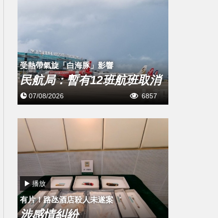
受熱帶氣旋「白海豚」影響
民航局：暫有12班航班取消
07/08/2026
6857
播放
有片！路氹酒店殺人未遂案
涉感情糾紛