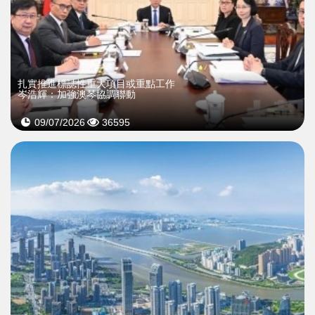
扎實推進標誌性重大項目或重點工作
岑浩輝：加強澳琴協調聯動
09/07/2026
36595