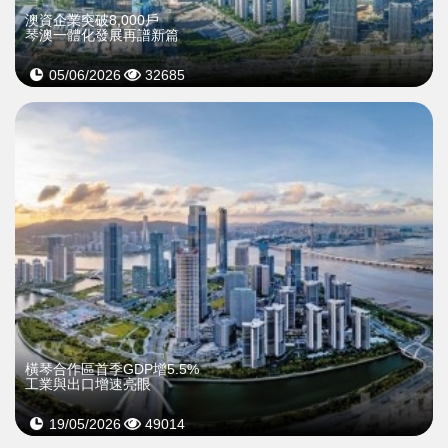
澳資企業突破8,000戶
琴澳一體化發展再譜新篇
05/06/2026
32685
橫琴合作區首季GDP增5.5%
工業與出口增速亮眼
19/05/2026
49014