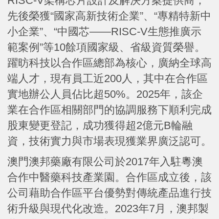
RISC-V架構芯片設計及解決方案提供商，
先後榮獲“國家高新技術企業”、“專精特新中
小企業”、“中國芯——RISC-V生態推廣示
範案例”等10餘項國家級、省級資質榮譽。
躍昉科技以合作區總部為核心，廣納全球高
端人才，現有員工近200人，其中在合作區
實地辦公人員佔比超50%。2025年，該企
業在合作區相關部門的協調服務下順利完成
股東變更登記，成功獲得超2億元B輪融
資，技術實力與市場表現獲業界廣泛認可。
澳門澳邦藥廠有限公司於2017年入駐粵澳
合作中醫藥科技產業園。合作區成立後，該
公司藉助合作區平台優勢對傳統產品進行技
術升級與現代化改造。2023年7月，澳邦製