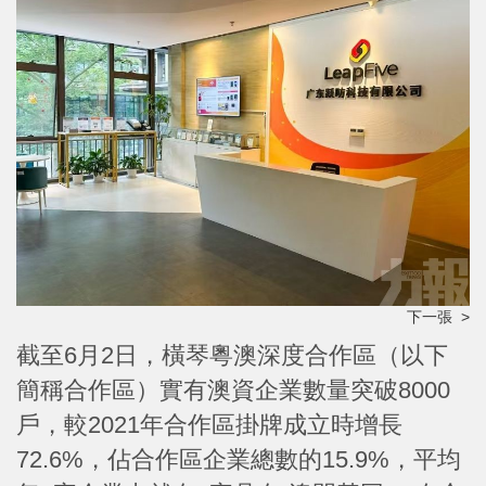
下一張 >
截至6月2日，橫琴粵澳深度合作區（以下
簡稱合作區）實有澳資企業數量突破8000
戶，較2021年合作區掛牌成立時增長
72.6%，佔合作區企業總數的15.9%，平均