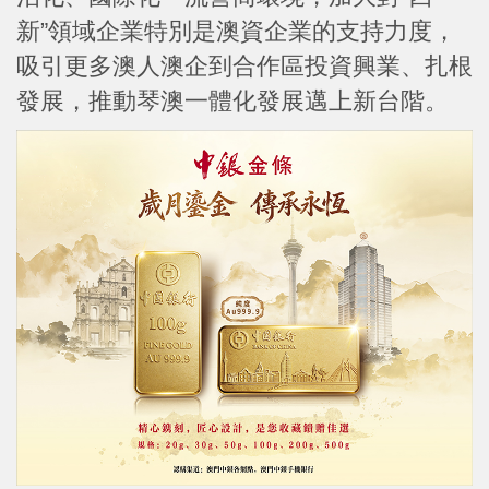
新”領域企業特別是澳資企業的支持力度，
吸引更多澳人澳企到合作區投資興業、扎根
發展，推動琴澳一體化發展邁上新台階。