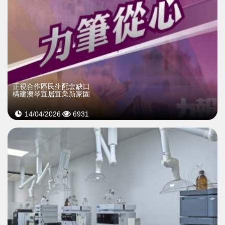
正視合作區民生配套缺口
構建澳琴宜居宜業新家園
14/04/2026
6931