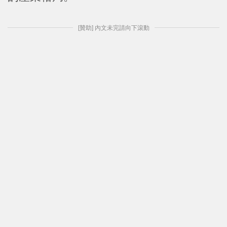
[贊助] 內文未完請向下滾動