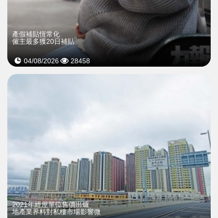
產假補貼恆常化
僱主最多獲20日補貼
04/08/2026
28458
2021年經屋單位售價出爐
地產業界料對私樓市場影響微