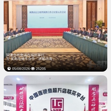
閩澳合作會議在福州舉行
岑:冀兩地攜手合作「拼船出海」
05/08/2026
25205