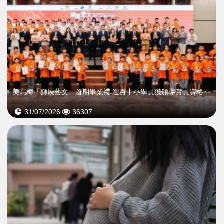
美高梅「獅展藝文」首期畢業禮 逾百中小學員獲頒導賞員資格
31/07/2026
36307