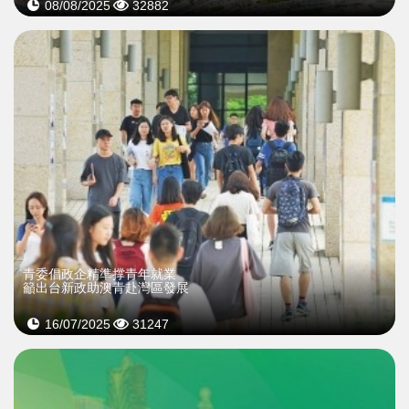
08/08/2025
32882
青委倡政企精準撑青年就業
籲出台新政助澳青赴灣區發展
16/07/2025
31247