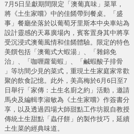
7月5日呈獻期間限定「澳葡真味」菜單，
將《土生家嚐》中的佳餚帶到餐桌。「盛
事」餐廳坐落於以葡萄牙里斯本中央車站為
設計靈感的天幕廣場內，賓客置身其中將享
受沉浸式澳葡風情和佳餚體驗。限定的特色
美饌包括「澳葡式大蝦湯」、「雜錦免
治」、「咖喱蘿蔔蝦」、「鹹蝦酸子排骨
」等坊間少見的菜式，重現土生家庭家常歡
聚的飲食記憶。此外，美高梅於6月6日至7
日舉行「家傳：土生名廚之約」活動，邀請
馬央及編輯李淑敏為《土生家嚐》作簽書分
享，以及透過四場大師甜點工作坊親自教授
傳統土生甜點「蟲仔餅」的製作技巧，延續
土生菜的經典味道。