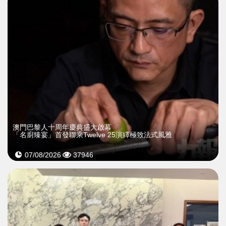
澳門巴黎人十周年慶典盛大啟幕
「名廚臻宴」首發聯乘Twelve 25演繹極致法式風雅
07/08/2026
37946