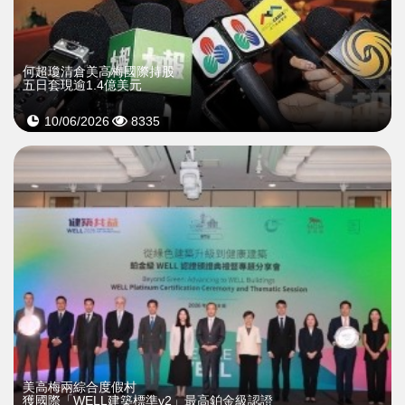
何超瓊清倉美高梅國際持股
五日套現逾1.4億美元
10/06/2026
8335
美高梅兩綜合度假村
獲國際「WELL建築標準v2」最高鉑金級認證