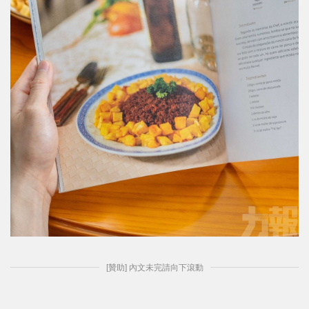
[贊助] 內文未完請向下滾動