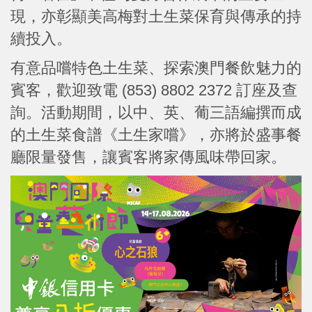
現，亦彰顯美高梅對土生菜保育與傳承的持
續投入。
有意品嚐特色土生菜、探索澳門餐飲魅力的
賓客，歡迎致電 (853) 8802 2372 訂座及查
詢。活動期間，以中、英、葡三語編撰而成
的土生菜食譜《土生家嚐》，亦將於盛事餐
廳限量發售，讓賓客將家傳風味帶回家。