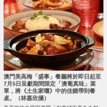
澳門美高梅「盛事」餐廳將於即日起至
7月5日呈獻期間限定「澳葡真味」菜
單，將《土生家嚐》中的佳餚帶到餐
桌。
（林嘉欣攝）