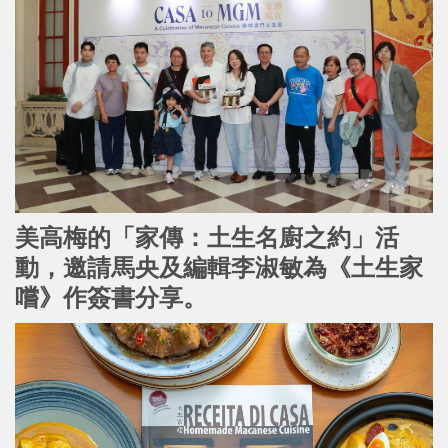
美高梅的「家傳：土生名廚之約」活
動，邀請馬央及編輯李淑敏為《土生家
嚐》作簽書分享。