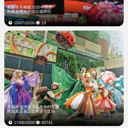
大阪美高梅擬2030年開業
科樂美率先申請設備牌照
15/07/2026
19
>
美高梅視博廣場化身奇幻花園
開啟夏日童話世界親子之旅
17/06/2026
45741