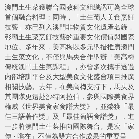
澳門土生菜獲聯合國教科文組織認可為全球
首個融合料理；同時，「土生葡人美食烹飪
技藝」亦已列入澳門非物質文化遺產名錄，
彰顯土生菜烹飪技藝的重要文化價值與國際
地位。多年來，美高梅以多元舉措推廣澳門
土生菜文化，不僅與馬央合作舉辦「美高梅
傳統澳門土生菜課程」，亦曾多次攜手透過
內部培訓平台及大型美食文化盛會項目推廣
相關技藝。去年，在美高梅支持下，馬央及
其團隊更遠赴沙特阿拉伯，參與國際美食界
權威《世界美食家食譜大獎》，並榮獲「最
佳三語著作獎」及「最佳葡語食譜獎」，進
一步將澳門土生菜推向國際舞台。是次「家
傳 · 嚐在」不僅為雙方合作成果的重要呈