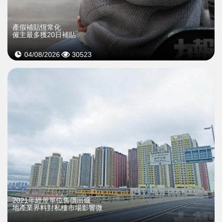
產假補貼恆常化
僱主最多獲20日補貼
04/08/2026
30523
2021年經屋單位售價出爐
地產業界料對私樓市場影響微