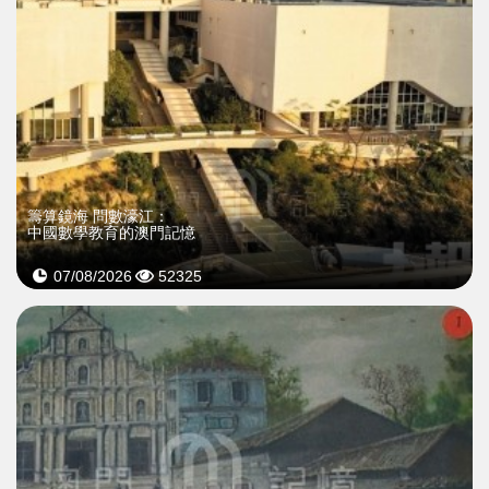
籌算鏡海 問數濠江：
中國數學教育的澳門記憶
07/08/2026
52325