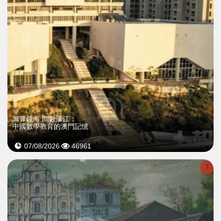
籌算鏡海 問數濠江：
中國數學教育的澳門記憶
07/08/2026
46961