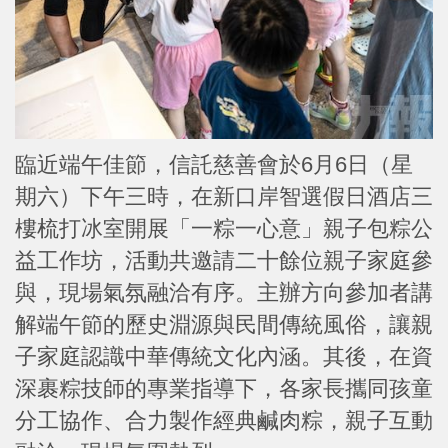
臨近端午佳節，信託慈善會於6月6日（星
期六）下午三時，在新口岸智選假日酒店三
樓梳打冰室開展「一粽一心意」親子包粽公
益工作坊，活動共邀請二十餘位親子家庭參
與，現場氣氛融洽有序。主辦方向參加者講
解端午節的歷史淵源與民間傳統風俗，讓親
子家庭認識中華傳統文化內涵。其後，在資
深裹粽技師的專業指導下，各家長攜同孩童
分工協作、合力製作經典鹹肉粽，親子互動