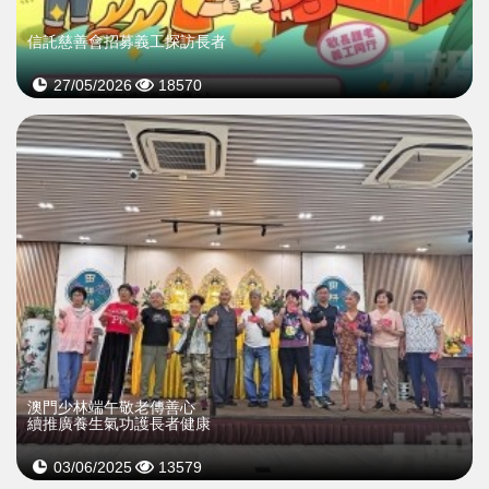
信託慈善會招募義工探訪長者
27/05/2026
18570
澳門少林端午敬老傳善心
續推廣養生氣功護長者健康
03/06/2025
13579