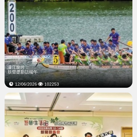
濠江龍吟：
鼓聲槳影話端午
12/06/2026
102253