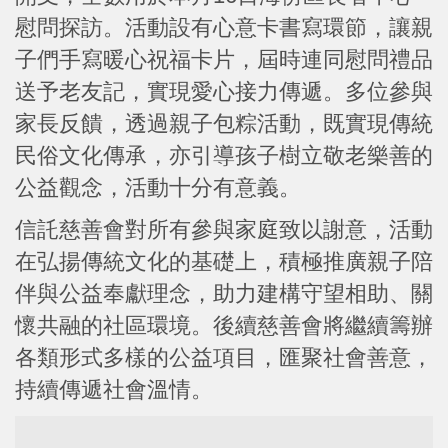
慰問探訪。活動設有心意卡書寫環節，讓親
子們手寫暖心祝福卡片，屆時連同慰問禮品
送予老友記，實現愛心接力傳遞。多位參與
家長反饋，透過親子包粽活動，既實現傳統
民俗文化傳承，亦引導孩子樹立敬老樂善的
公益觀念，活動十分有意義。
信託慈善會對所有參與家庭致以謝意，活動
在弘揚傳統文化的基礎上，積極推廣親子陪
伴與公益奉獻理念，助力建構守望相助、關
懷共融的社區環境。後續慈善會將繼續籌辦
各類形式多樣的公益項目，匯聚社會善意，
持續傳遞社會溫情。