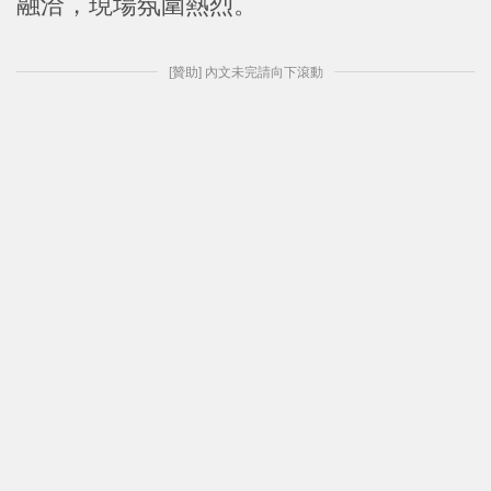
融洽，現場氛圍熱烈。
[贊助] 內文未完請向下滾動