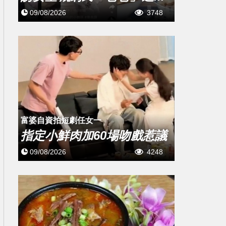
09/08/2026
3748
富婆自資拍短劇任女一
指定小鮮肉加60場吻戲惹議
09/08/2026
4248