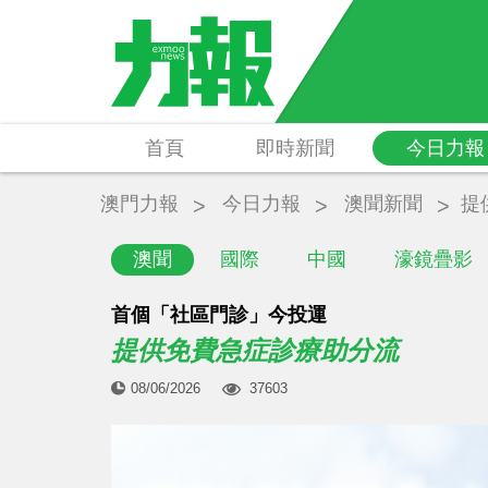
首頁
即時新聞
今日力報
澳門力報
今日力報
澳聞新聞
提
澳聞
國際
中國
濠鏡疊影
首個「社區門診」今投運
提供免費急症診療助分流
08/06/2026
37603