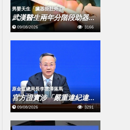
男嬰天生「臟器掛肚外」
武漢醫生兩年分階段助器...
09/08/2026
3166
原金監總局長李雲澤落馬
官方證實涉「嚴重違紀違...
09/08/2026
3291