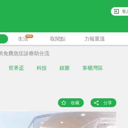
登
NEW
生活
取閱點
力報重溫
供免費急症診療助分流
世界盃
科技
娛樂
掌櫃灣區
收藏
分享