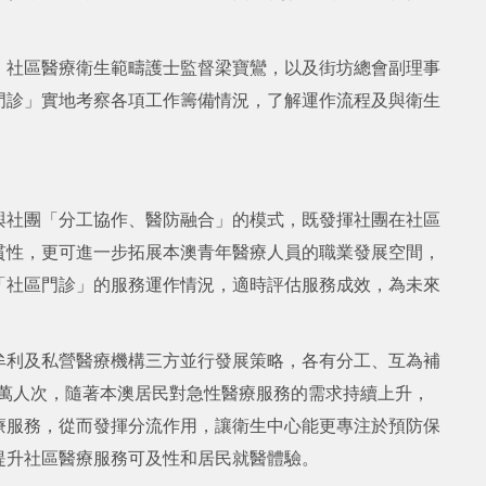
、社區醫療衛生範疇護士監督梁寶鸞，以及街坊總會副理事
門診」實地考察各項工作籌備情況，了解運作流程及與衛生
與社團「分工協作、醫防融合」的模式，既發揮社團在社區
貫性，更可進一步拓展本澳青年醫療人員的職業發展空間，
「社區門診」的服務運作情況，適時評估服務成效，為未來
牟利及私營醫療機構三方並行發展策略，各有分工、互為補
25萬人次，隨著本澳居民對急性醫療服務的需求持續上升，
療服務，從而發揮分流作用，讓衛生中心能更專注於預防保
提升社區醫療服務可及性和居民就醫體驗。