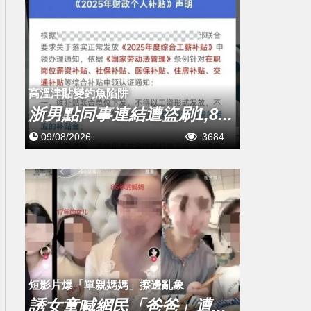
高溫津貼變釣魚陷阱
浙男點同事連結遭盜刷1,8...
09/08/2026
3684
短影片爆「單親媽媽」擦邊亂象
誘女童喊網民「爸爸」遭...