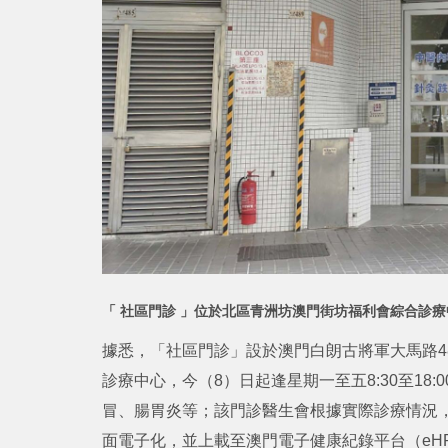
「 社區門診 」位於北區青洲坊澳門街坊福利會綜合診
據悉，「社區門診」設於澳門白朗古將軍大馬路4
診療中心，今（8）日起逢星期一至五8:30至1
冒、腸胃炎等；該門診醫生會根據實際診療情況
面電子化，並上載至澳門電子健康紀錄平台（eH