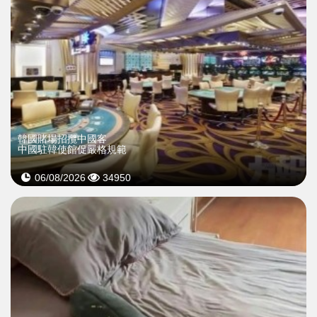
韓國賭場招攬中國客
中國駐韓使館促嚴格規範
06/08/2026
34950