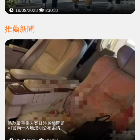
18/09/2023
23018
推薦新聞
​路氹嚴重傷人案疑涉感情問題
司警拘一內地漢明公布案情