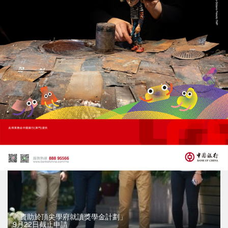
上一篇 : 五旬本地漢涉強姦緬籍家傭被捕
下一篇 : 房聯提三建議助房地產發展
相關新聞
「資助於頂尖學府就讀獎學金計劃」
9月22日截止申請