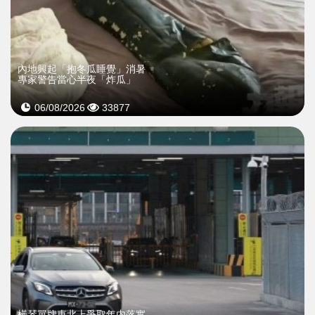
內地興起「抱冬瓜睡覺」消暑
專家警告當心半夜「炸瓜」
06/08/2026
33877
橫琴單牌車北上爭取年内落實