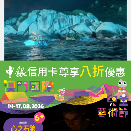
珠海釣船夜航觸礁翻覆
三市民冒險出海救人
06/08/2026
9868