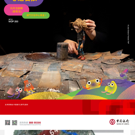
珠海馬友魚陸海接力養殖突破
6,000尾魚苗轉運成活率99.9%
04/08/2026
30219