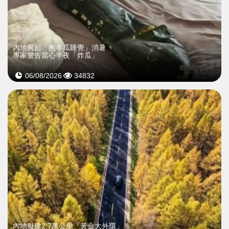
內地興起「抱冬瓜睡覺」消暑
專家警告當心半夜「炸瓜」
06/08/2026
34832
內地擬建2.7萬公里「黃金大外環」