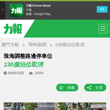
澳門力報
即時新聞
130個泊位取消
珠海調整路邊停車位
130個泊位取消
09/06/2026
22054
收藏
分享