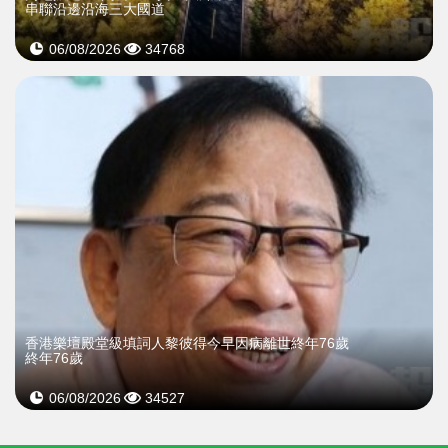
串聯沿邊沿海三大國道
06/08/2026
34768
​香港樂壇殿堂級填詞人黎彼得今早因病離世終年76歲
終年76歲
06/08/2026
34527