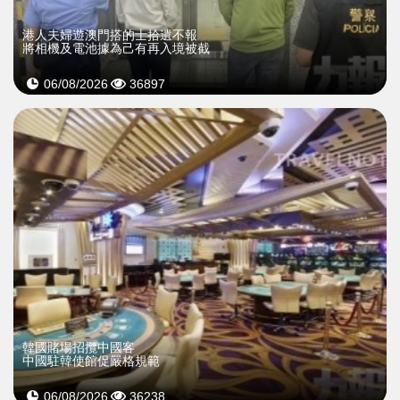
​港人夫婦遊澳門搭的士拾遺不報
將相機及電池據為己有再入境被截
06/08/2026
36897
韓國賭場招攬中國客
中國駐韓使館促嚴格規範
06/08/2026
36238