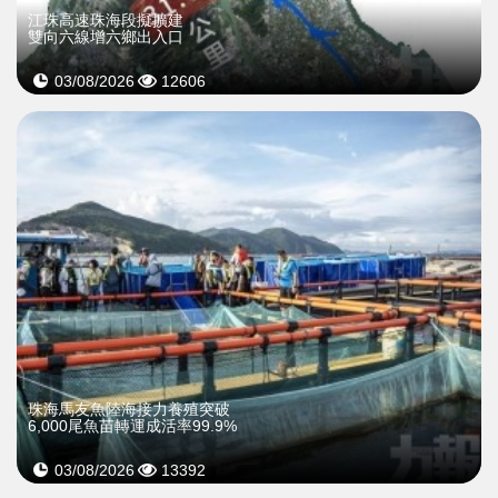
江珠高速珠海段擬擴建
雙向六線增六鄉出入口
03/08/2026
12606
珠海馬友魚陸海接力養殖突破
6,000尾魚苗轉運成活率99.9%
03/08/2026
13392