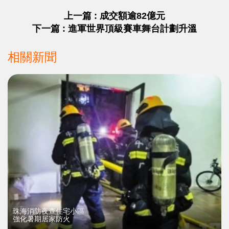
上一篇 : 成交額逾82億元
下一篇 : 進軍世界頂級賽車舞台計劃升溫
相關新聞
珠海消防夜查住宅小區
強化暑期居家防火