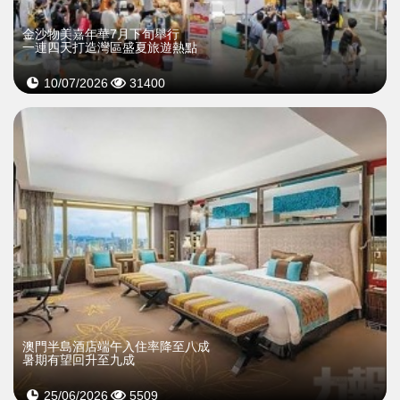
金沙物美嘉年華7月下旬舉行
一連四天打造灣區盛夏旅遊熱點
10/07/2026
31400
澳門半島酒店端午入住率降至八成
暑期有望回升至九成
25/06/2026
5509