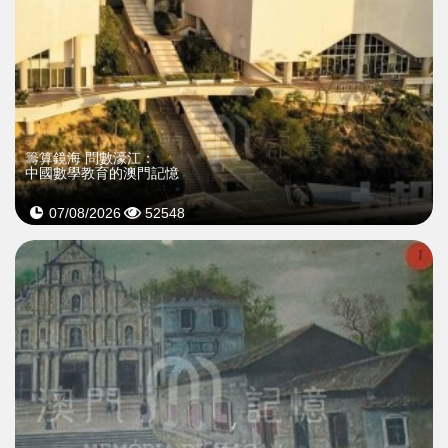
籌算鏡海 問數濠江：
中國數學教育的澳門記憶
07/08/2026
52548