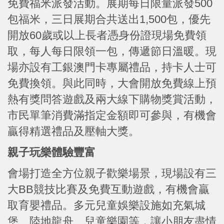
免費福米派發活動。展期每日限量派發500
包福米，三日展期合共送出1,500包，優先
開放60歲或以上長者憑身份證現場免費領
取，每人每日限領一包，傳遞節日溫暖。現
場亦設有工銀澳門卡專屬禮品，持卡人士可
免費換領。與此同時，大會開放免費線上預
熱有獎問答遊戲及兩大線下購物獎賞活動，
市民單筆消費滿指定金額即可參與，有機會
贏得精選禮品及壓軸大獎。
親子玩樂體驗豐富
會場打造全方位親子歡樂場景，現場設有三
大BB競技比賽及免費互動遊戲，有機會贏
取育嬰禮品。多元兒童娛樂設施如充氣城
堡、陸地龍舟、兒童樂園等，讓小朋友盡情