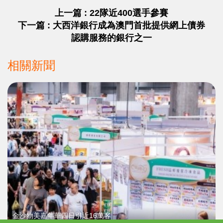
上一篇 : 22隊近400選手參賽
下一篇 : 大西洋銀行成為澳門首批提供網上債券
認購服務的銀行之一
相關新聞
金沙物美嘉年華四日引近16萬客
「以大帶小」模式拓商機展共融