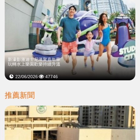
新濠影滙迪士尼滙聚嘉年華
玩轉水上樂園歡樂持續升溫
22/06/2026
47746
推薦新聞