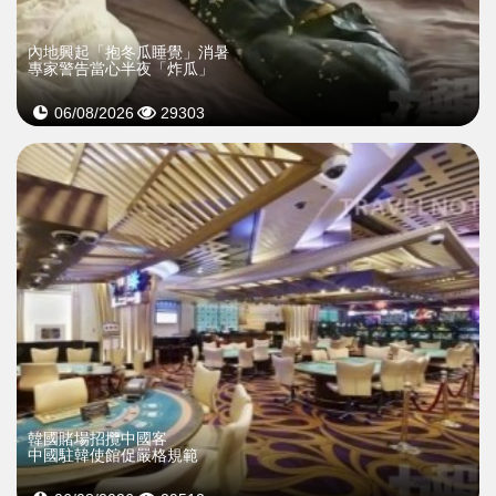
內地興起「抱冬瓜睡覺」消暑
專家警告當心半夜「炸瓜」
06/08/2026
29303
韓國賭場招攬中國客
中國駐韓使館促嚴格規範