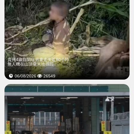
貴州4歲自閉症男童走失近80小時
無人機在山頂粟米地尋回
06/08/2026
26549