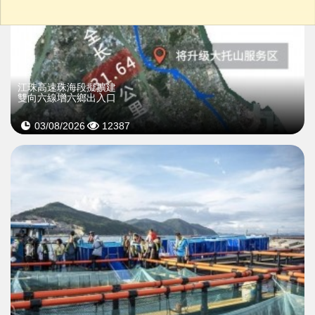
江珠高速珠海段擬擴建
雙向六線增六鄉出入口
03/08/2026
12387