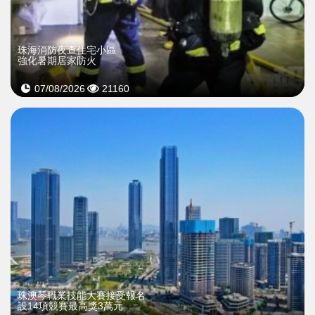
珠海消防夜查住宅小區
強化暑期居家防火
07/08/2026
21160
珠澳琴職業技能大賽接受報名
設14項競賽最高獎3萬元