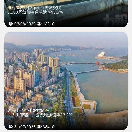
珠海馬友魚陸海接力養殖突破
6,000尾魚苗轉運成活率99.9%
03/08/2026
13210
珠海上半年GDP增5.2%
「人工智能+ 」企業增加值飆83.2%
31/07/2026
38410