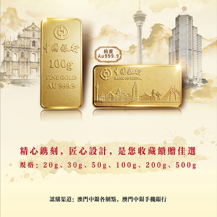
珠海馬友魚陸海接力養殖突破
6,000尾魚苗轉運成活率99.9%
04/08/2026
30109