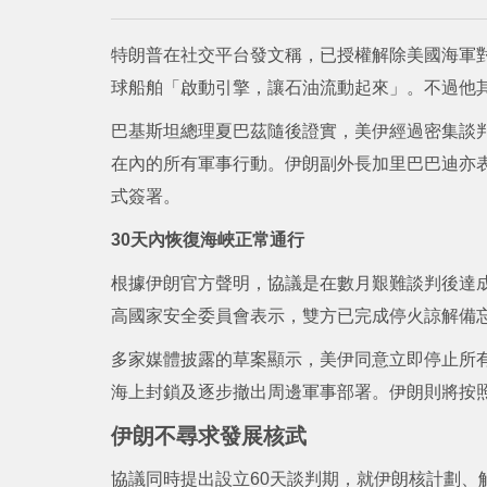
特朗普在社交平台發文稱，已授權解除美國海軍
球船舶「啟動引擎，讓石油流動起來」。不過他
巴基斯坦總理夏巴茲隨後證實，美伊經過密集談
在內的所有軍事行動。伊朗副外長加里巴巴迪亦
式簽署。
30天內恢復海峽正常通行
根據伊朗官方聲明，協議是在數月艱難談判後達
高國家安全委員會表示，雙方已完成停火諒解備
多家媒體披露的草案顯示，美伊同意立即停止所有
海上封鎖及逐步撤出周邊軍事部署。伊朗則將按照
伊朗不尋求發展核武
協議同時提出設立60天談判期，就伊朗核計劃、