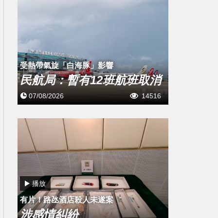
受熱帶氣旋「白海豚」影響
民航局：暫有12班航班取消
07/08/2026
14516
播放
有片！路氹酒店殺人未遂案
涉感情糾紛