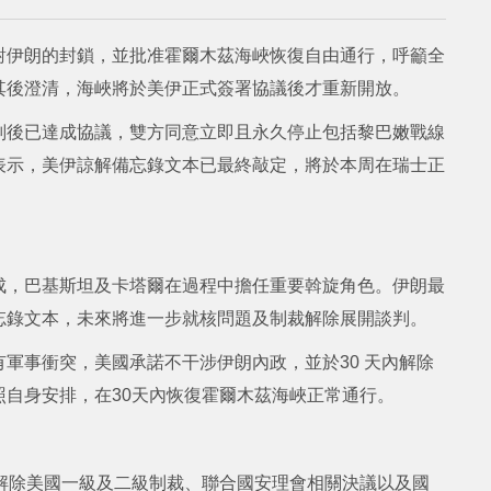
對伊朗的封鎖，並批准霍爾木茲海峽恢復自由通行，呼籲全
其後澄清，海峽將於美伊正式簽署協議後才重新開放。
判後已達成協議，雙方同意立即且永久停止包括黎巴嫩戰線
表示，美伊諒解備忘錄文本已最終敲定，將於本周在瑞士正
成，巴基斯坦及卡塔爾在過程中擔任重要斡旋角色。伊朗最
忘錄文本，未來將進一步就核問題及制裁解除展開談判。
軍事衝突，美國承諾不干涉伊朗內政，並於30 天內解除
自身安排，在30天內恢復霍爾木茲海峽正常通行。
解除美國一級及二級制裁、聯合國安理會相關決議以及國