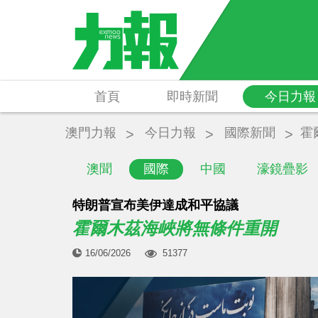
首頁
即時新聞
今日力報
澳門力報
今日力報
國際新聞
霍
澳聞
國際
中國
濠鏡疊影
特朗普宣布美伊達成和平協議
霍爾木茲海峽將無條件重開
16/06/2026
51377