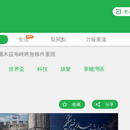
登
NEW
生活
取閱點
力報重溫
爾木茲海峽將無條件重開
世界盃
科技
娛樂
掌櫃灣區
收藏
分享