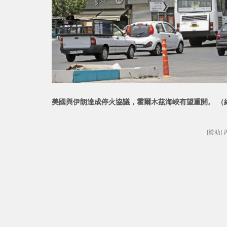
美國與伊朗達成停火協議，霍爾木茲海峽有望重開。 （
[贊助