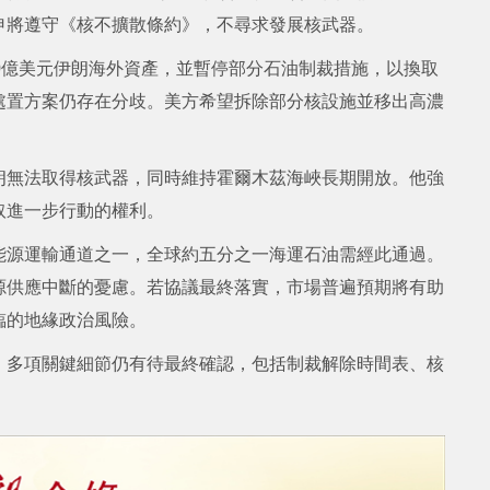
申將遵守《核不擴散條約》，不尋求發展核武器。
0億美元伊朗海外資產，並暫停部分石油制裁措施，以換取
處置方案仍存在分歧。美方希望拆除部分核設施並移出高濃
朗無法取得核武器，同時維持霍爾木茲海峽長期開放。他強
取進一步行動的權利。
能源運輸通道之一，全球約五分之一海運石油需經此通過。
源供應中斷的憂慮。若協議最終落實，市場普遍預期將有助
臨的地緣政治風險。
，多項關鍵細節仍有待最終確認，包括制裁解除時間表、核