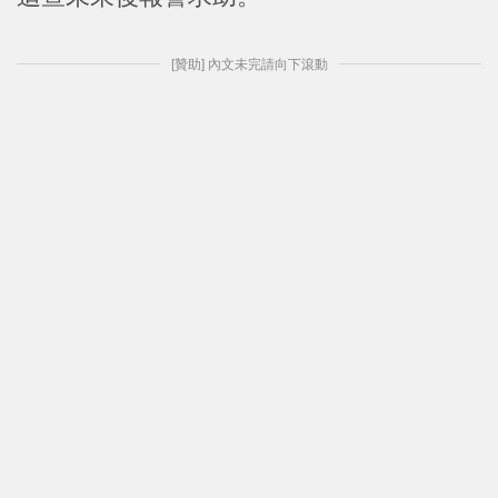
[贊助] 內文未完請向下滾動