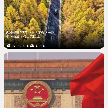
內地擬建2.7萬公里「黃金大外環」
串聯沿邊沿海三大國道
07/08/2026
37094