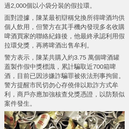
過2,000個以小袋分裝的假拉環。
面對證據，陳某最初辯稱兌換所得啤酒均供
個人飲用，但警方在其手機內發現多名收購
啤酒買家的聯絡紀錄後，他最終承認利用假
拉環兌獎，再將啤酒出售牟利。
警方表示，陳某共購入約3.75 萬個啤酒罐
蓋製作假中獎標識，累計騙取近700箱啤
酒，目前已因涉嫌詐騙罪被依法刑事拘留。
警方提醒市民切勿心存僥倖以欺詐方式牟
利，商戶亦應加強核查兌獎憑證，以防類似
案件發生。