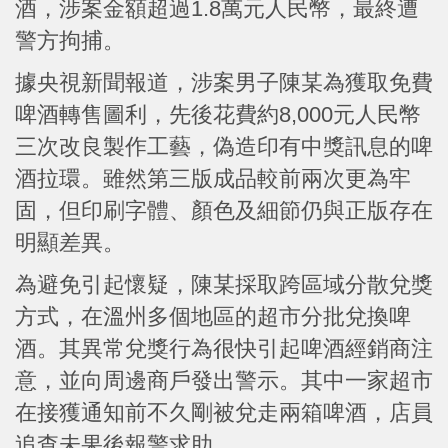
酒，涉案金額超過1.8萬元人民幣，最終遭
警方拘捕。
據央視新聞報道，涉案男子陳某為獲取免費
啤酒轉售圖利，先後花費約8,000元人民幣
三次改良製作工藝，偽造印有中獎訊息的啤
酒拉環。雖然第三版成品較前兩次更為牢
固，但印刷字體、顏色及細節仍與正版存在
明顯差異。
為避免引起懷疑，陳某採取跨區域分散兌獎
方式，在溫州多個地區的超市分批兌換啤
酒。其異常兌獎行為很快引起啤酒經銷商注
意，並向周邊商戶發出警示。其中一家超市
在接獲通知前不久剛被兌走兩箱啤酒，店員
追查未果後報警求助。