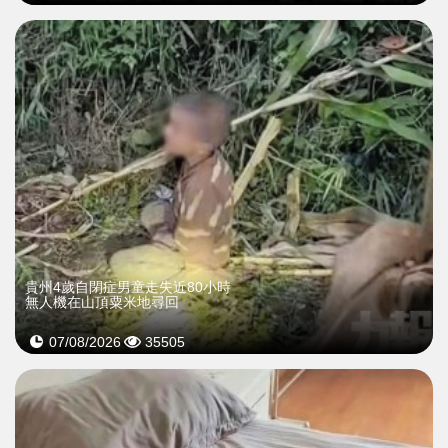
貴州4歲自閉症男童走失近80小時
無人機在山頂粟米地尋回
07/08/2026
35505