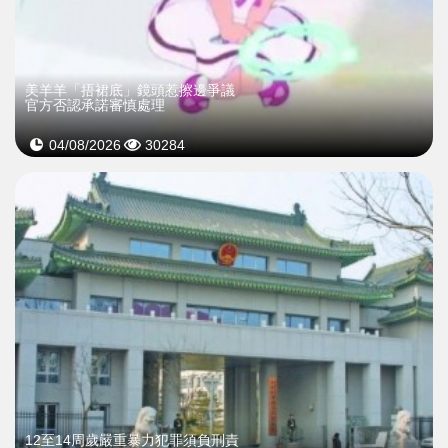
美羊羊「捂裙底」鏡頭惹擦邊爭議
官方否認承諾審慎處理
04/08/2026
30284
12至14周歲嚴重暴力犯罪須負刑責