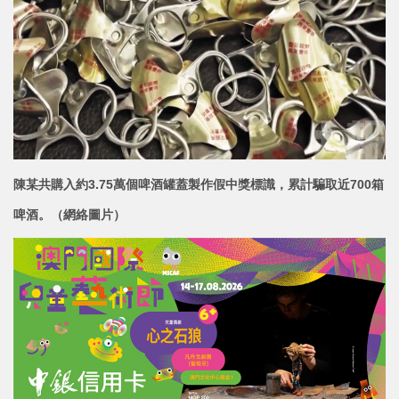
陳某共購入約3.75萬個啤酒罐蓋製作假中獎標識，累計騙取近700箱
啤酒。（網絡圖片）