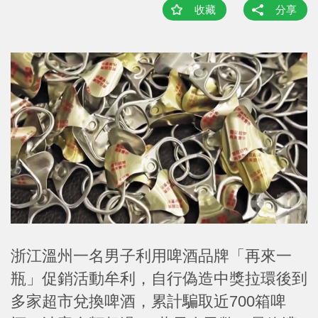
收藏
分享
浙江溫州一名男子利用啤酒品牌「再來一
瓶」促銷活動牟利，自行偽造中獎拉環後到
多家超市兌換啤酒，累計騙取近700箱啤