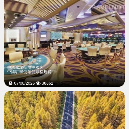
韓國賭場招攬中國客
中國駐韓使館促嚴格規範
07/08/2026
38662