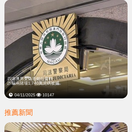
四港澳男女偽造銀行資料
詐騙兩賭場1,740萬泥碼被捕
04/11/2025
10147
推薦新聞