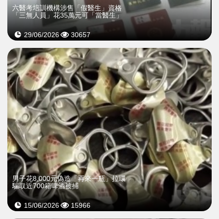
六醫考培訓機構涉售「假醫生」資格
「三無人員」花35萬元可「當醫生」
29/06/2026
30657
男子花8,000元偽造「再來一瓶」拉環
騙取近700箱啤酒被捕
15/06/2026
15966