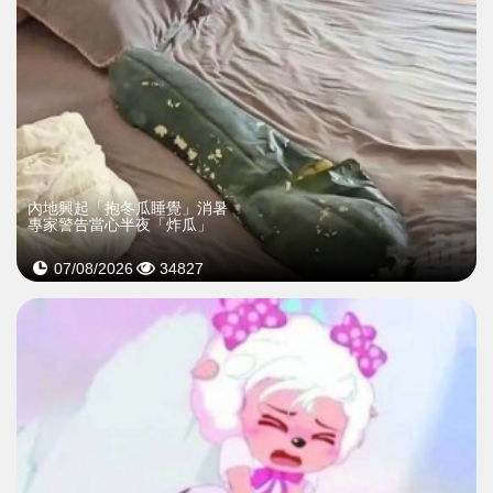
內地興起「抱冬瓜睡覺」消暑
專家警告當心半夜「炸瓜」
07/08/2026
34827