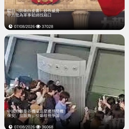
駁日《防衛白皮書》炒作威脅
中方批為軍事鬆綁找藉口
07/08/2026
37028
中國粉絲曼谷機場追星遭拒登機
保安「拉眼角」引爆歧視爭議
07/08/2026
36068