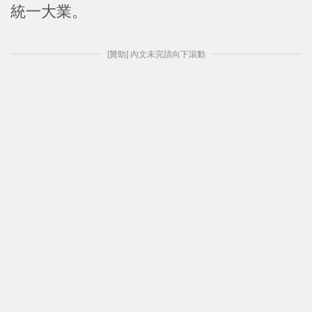
統一大業。
[贊助] 內文未完請向下滾動