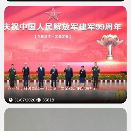
岑浩輝：駐澳部隊是守護澳門繁榮穩定的定海神針
31/07/2026
35818