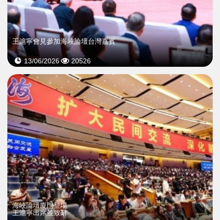
王滬寧會見參加海峽論壇台灣嘉賓
13/06/2026
20526
海峽論壇廈門登場
王滬寧出席並致辭