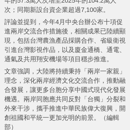
年的57.3萬人次增至2025年的104.2萬人
次；同期新設台資企業超過7,100家。
評論並提到，今年4月中央台辦公布十項促
進兩岸交流合作措施後，相關成果已陸續顯
現，包括台灣農漁產品採購合作、省級衛視
引進台灣影視作品，以及廈金通橋、通電、
通氣及共用翔安機場等項目穩步推進。
文章強調，大陸將持續秉持「兩岸一家親」
理念，深化兩岸經濟文化交流合作，推動融
合發展，讓更多台胞分享中國式現代化發展
機遇。兩岸同胞應共同反對「台獨」分裂和
外來干涉，攜手推進中華民族偉大復興，開
創祖國和平統一更加光明的前景。（編輯
部）