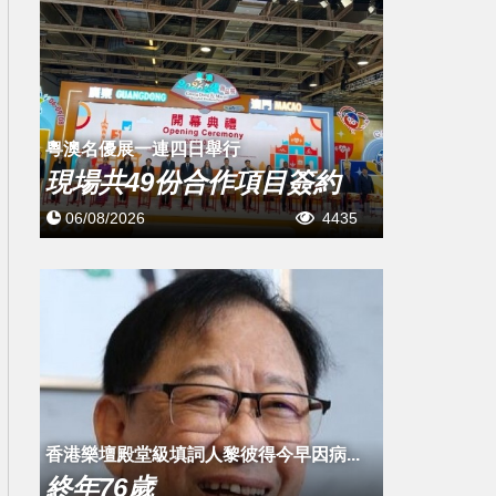
粵澳名優展一連四日舉行
現場共49份合作項目簽約
06/08/2026
4435
​香港樂壇殿堂級填詞人黎彼得今早因病...
終年76歲