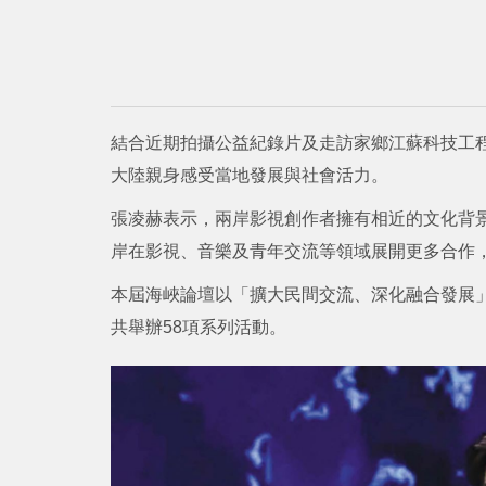
結合近期拍攝公益紀錄片及走訪家鄉江蘇科技工
大陸親身感受當地發展與社會活力。
張凌赫表示，兩岸影視創作者擁有相近的文化背
岸在影視、音樂及青年交流等領域展開更多合作
本屆海峽論壇以「擴大民間交流、深化融合發展
共舉辦58項系列活動。