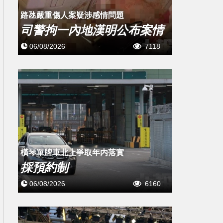
​路氹嚴重傷人案疑涉感情問題
司警拘一內地漢明公布案情
06/08/2026
7118
橫琴單牌車北上爭取年内落實
採預約制
06/08/2026
6160