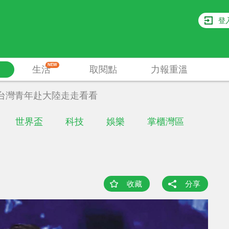
登
NEW
生活
取閱點
力報重溫
台灣青年赴大陸走走看看
世界盃
科技
娛樂
掌櫃灣區
收藏
分享