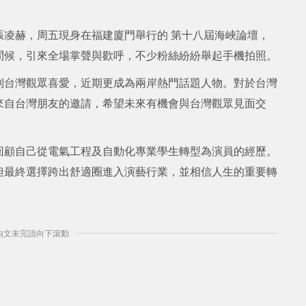
張凌赫，周五現身在福建廈門舉行的 第十八屆海峽論壇，
問候，引來全場掌聲與歡呼，不少粉絲紛紛舉起手機拍照。
到台灣觀眾喜愛，近期更成為兩岸熱門話題人物。對於台灣
來自台灣朋友的邀請，希望未來有機會與台灣觀眾見面交
回顧自己從電氣工程及自動化專業學生轉型為演員的經歷。
但最終選擇跨出舒適圈進入演藝行業，並相信人生的重要轉
] 內文未完請向下滾動