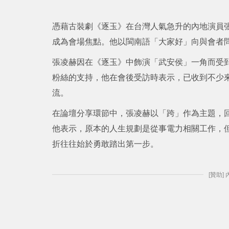
憑藉古裝劇《逐玉》在台灣人氣急升的內地演員
成為會場焦點。他以閩南語「大家好」向與會者
張凌赫因在《逐玉》中飾演「武安侯」一角而受
粉絲的支持，他在會後受訪時表示，已收到不少
流。
在論壇分享環節中，張凌赫以「跨」作為主題，
他表示，原本的人生規劃是從事電力相關工作，
折往往始於勇敢踏出第一步。
[贊助