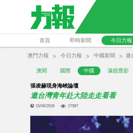
首頁
即時新聞
今日力報
澳門力報
今日力報
中國新聞
邀
澳聞
國際
中國
濠鏡疊影
張凌赫現身海峽論壇
邀台灣青年赴大陸走走看看
15/06/2026
27997