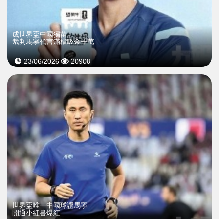
成世界盃中國獨苗
裁判馬寧代言滿檔吸金千萬
23/06/2026
20908
世界盃唯一中國球證馬寧
開通小紅書爆紅