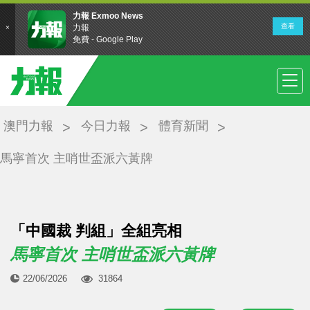
澳門力報
今日力報
體育新聞
馬寧首次 主哨世盃派六黃牌
「中國裁 判組」全組亮相
馬寧首次 主哨世盃派六黃牌
22/06/2026
31864