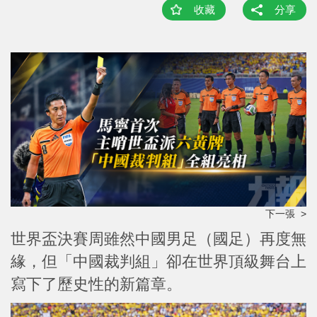
收藏
分享
下一張 >
世界盃決賽周雖然中國男足（國足）再度無
緣，但「中國裁判組」卻在世界頂級舞台上
寫下了歷史性的新篇章。