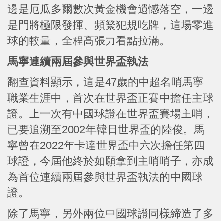
邊是厄瓜多爾數次黃金機會遺憾落空，一邊
是門將極限發揮、頻繁犯規吃牌，這場零進
球的較量，全程高張力看點拉滿。
馬寧連續兩屆參與世界盃執法
翻查資料顯示，這是47歲的中超名哨馬寧
職業生涯中，首次在世界盃正賽中擔任主球
證。上一次有中國球證在世界盃賽場主哨，
已要追溯至2002年韓日世界盃的陸俊。馬
寧曾在2022年卡達世界盃中六次擔任第四
球證，今屆他終於如願拿到主哨哨子，亦成
為首位連續兩屆參與世界盃執法的中國球
證。
除了馬寧，另外兩位中國球證同樣締造了多