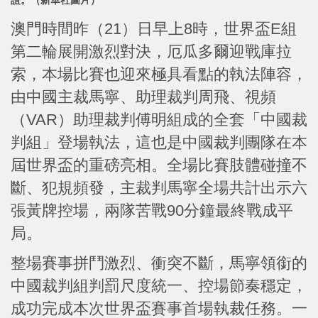
澳門時間昨（21）日早上8時，世界盃E組
第二輪展開激烈對決，厄瓜多爾迎戰庫拉
索，本場比賽也迎來極具看點的執法陣容，
由中國主裁馬寧、助理裁判周飛、視頻
（VAR）助理裁判傅明組成的全套「中國裁
判組」登場執法，這也是中國裁判團隊在本
屆世界盃的重磅亮相。全場比賽肢體碰撞不
斷、犯規頻發，主裁判馬寧全場共計出示六
張
黃牌控場，兩隊苦戰90分鐘最終戰成平
局。
整場賽事拼鬥激烈、衝突不斷，馬寧領銜的
中國裁判組判罰尺度統一、控場節奏穩定，
成功完成本次世界盃賽事首場執裁任務。一