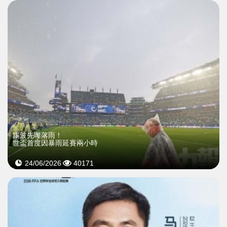
踢波先嚟落雨！
世盃首度因暴雨延賽兩小時
24/06/2026
40171