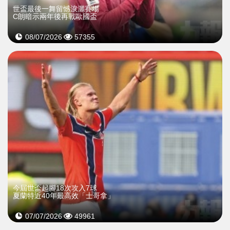
世盃最後一舞留憾淚灑賽場
C朗暗示兩年後再戰歐國盃
08/07/2026
57355
今屆世盃起腳18次攻入7球
夏蘭特近40年最高效「士哥拿」
07/07/2026
49961