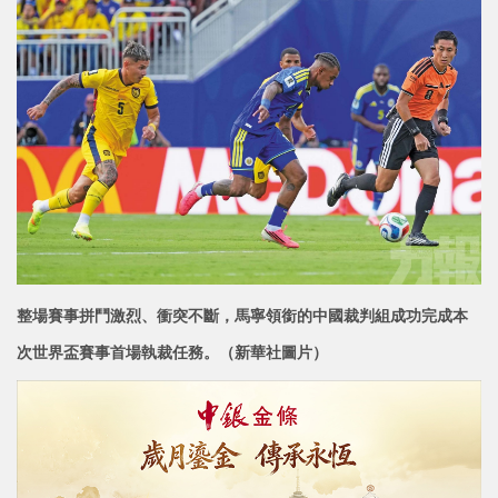
整場賽事拼鬥激烈、衝突不斷，馬寧領銜的中國裁判組成功完成本
次世界盃賽事首場執裁任務。
（新華社圖片）