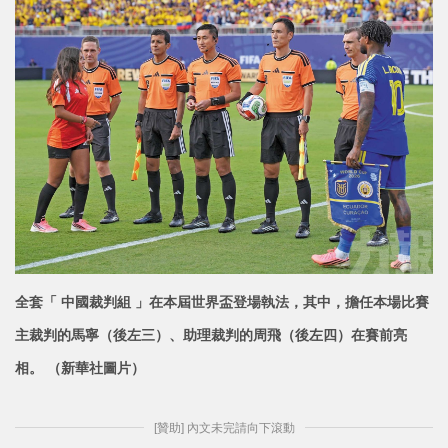
全套「 中國裁判組 」在本屆世界盃登場執法，其中，擔任本場比賽
主裁判的馬寧（後左三）、助理裁判的周飛
（後左四）在賽前亮
相。 （新華社圖片）
[贊助] 內文未完請向下滾動