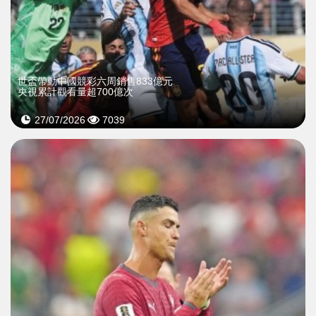
世盃帶動中國競彩六周銷售833億元
央視累計觀看量超700億次
27/07/2026
7039