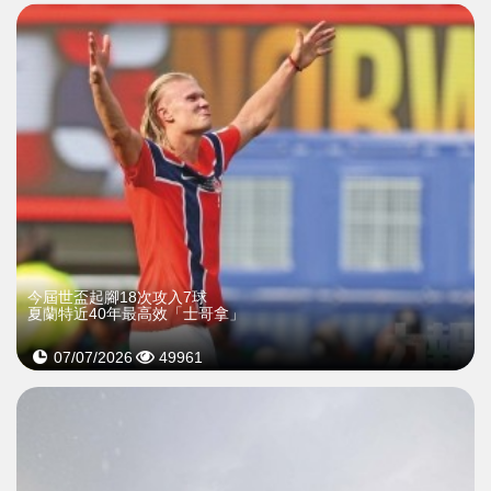
今屆世盃起腳18次攻入7球
夏蘭特近40年最高效「士哥拿」
07/07/2026
49961