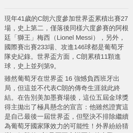
現年41歲的C朗六度參加世界盃累積出賽27
場，史上第二，僅落後同樣六度參賽的阿根
廷「獅王」梅西（Lionel Messi），另外，
國際賽出賽233場、攻進146球都是葡萄牙
隊史紀錄。世界盃方面，C朗累積11顆進
球，史上並列第9。
雖然葡萄牙在世界盃 16 強憾負西班牙出
局，但這並不代表C朗的傳奇生涯就此終
結。在告別美加墨賽場後，這位五屆金球獎
得主拋出了極具懸念的宣言：他雖然證實這
是自己最後一屆世界盃，但堅決不排除繼續
為葡萄牙國家隊效力的可能性！外界紛紛猜