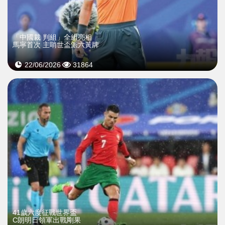
「中國裁 判組」全組亮相
馬寧首次 主哨世盃派六黃牌
22/06/2026
31864
41歲六度征戰世界盃
C朗明日領軍出戰剛果