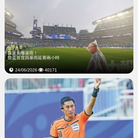
踢波先嚟落雨！
世盃首度因暴雨延賽兩小時
24/06/2026
40171