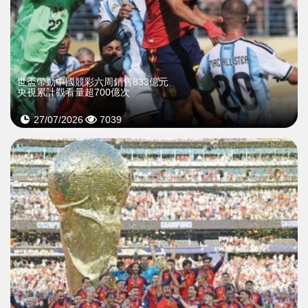
世盃帶動中國競彩六周銷售833億元
央視累計觀看量超700億次
27/07/2026
7039