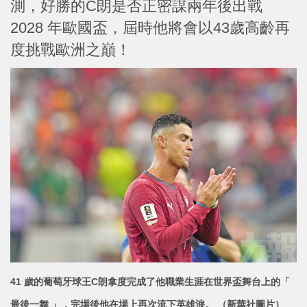
測，好勝的C朗是否正密謀兩年後出戰
2028 年歐國盃，屆時他將會以43歲高齡再
度挑戰歐洲之巔！
41 歲的葡萄牙球王C朗拿度完成了他職業生涯在世界盃舞台上的「
最後一舞 」，完場後他在場上再次流下英雄
淚。 （新華社圖片）