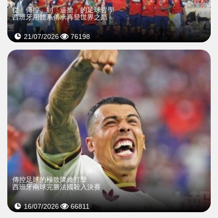
從「傳控」到「逼搶」的足球哲學
西班牙用體系傳承再登世界之巔
21/07/2026
76198
傳控足球的極致降維打擊
西班牙兩球完勝法國殺入決賽
16/07/2026
66811