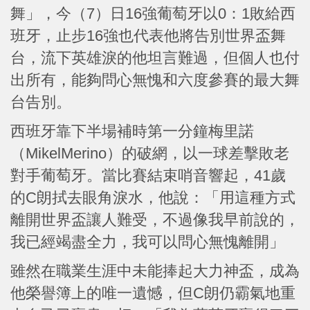
舞」，今（7）日16強葡萄牙以0：1敗給西
班牙，止步16強也代表他將告別世界盃舞
台，流下英雄淚的他坦言難過，但個人也付
出所有，能夠問心無愧和六度參賽的最大舞
台告別。
西班牙靠下半場補時第一分鐘梅里諾
（MikelMerino）的破網，以一球差擊敗老
對手葡萄牙。當比賽結束哨音響起，41歲
的C朗拭去眼角淚水，他說：「用這種方式
離開世界盃讓人難受，不過像我早前說的，
我已經竭盡全力，我可以問心無愧離開」
雖然在職業生涯中未能捧起大力神盃，成為
他榮譽簿上的唯一遺憾，但C朗仍霸氣地重