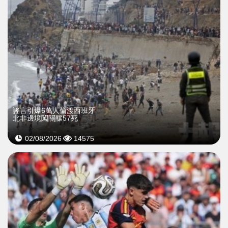
謠言引爆6萬人偷渡西班牙
北非邊境闖關釀57死
02/08/2026
14575