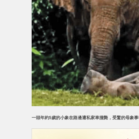
一頭年約5歲的小象在路邊遭私家車撞斃，受驚的母象事