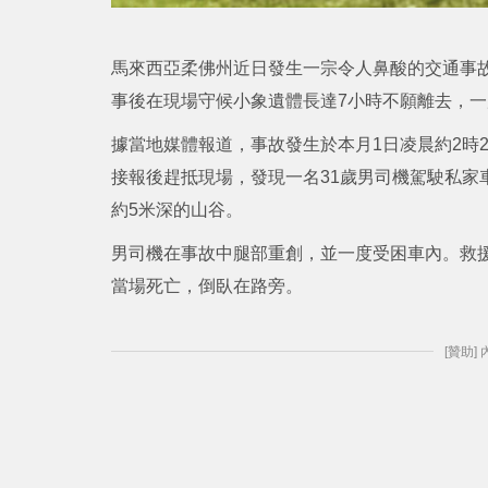
馬來西亞柔佛州近日發生一宗令人鼻酸的交通事
事後在現場守候小象遺體長達7小時不願離去，
據當地媒體報道，事故發生於本月1日凌晨約2時
接報後趕抵現場，發現一名31歲男司機駕駛私家
約5米深的山谷。
男司機在事故中腿部重創，並一度受困車內。救
當場死亡，倒臥在路旁。
[贊助