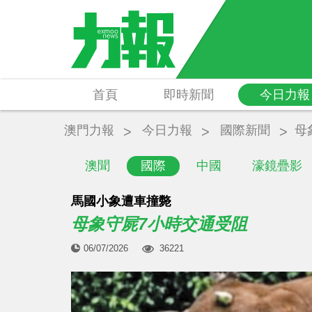
首頁
即時新聞
今日力報
澳門力報
今日力報
國際新聞
母
澳聞
國際
中國
濠鏡疊影
馬國小象遭車撞斃
母象守屍7小時交通受阻
06/07/2026
36221