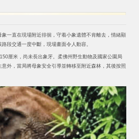
母象一直在現場附近徘徊，守着小象遺體不肯離去，情緒顯
該路段交通一度中斷，現場畫面令人動容。
150厘米，尚未長出象牙。柔佛州野生動物及國家公園局
生意外，當局將母象安全引導並轉移至附近森林，其後按照