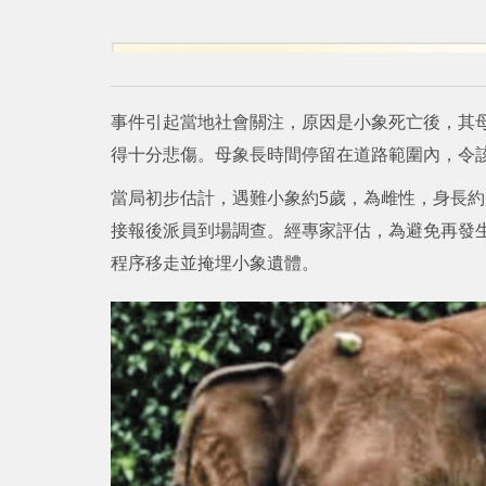
事件引起當地社會關注，原因是小象死亡後，其
得十分悲傷。母象長時間停留在道路範圍內，令
當局初步估計，遇難小象約5歲，為雌性，身長約
接報後派員到場調查。經專家評估，為避免再發
程序移走並掩埋小象遺體。