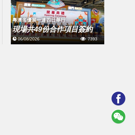
粵澳名優展一連四日舉行
現場共49份合作項目簽約
06/08/2026
7393