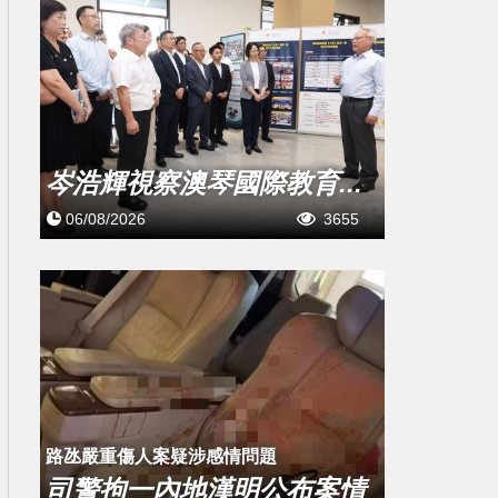
岑浩輝視察澳琴國際教育...
06/08/2026
3655
​路氹嚴重傷人案疑涉感情問題
司警拘一內地漢明公布案情