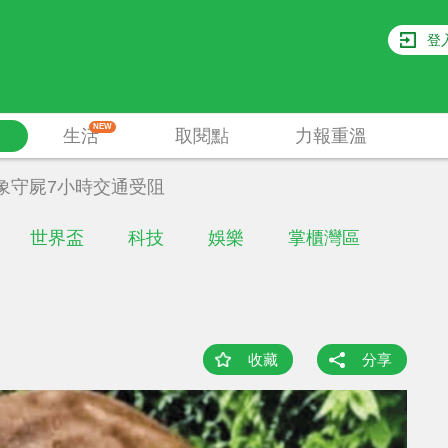
登
NEW
生活
取閱點
力報重溫
象守屍7小時交通受阻
世界盃
科技
娛樂
掌櫃灣區
收藏
分享