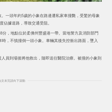
故。一頭年約5歲的小象在路邊遭私家車撞斃，受驚的母象
一度佔據道路，導致交通受阻。
28分，地點位於柔佛州豐盛港一帶。當地警方及消防部門
車時，不慎撞倒一頭小象。車輛其後失控衝出路面，墜入
援人員到場後將他救出，隨即送往醫院治療。被撞的小象則
] 內文未完請向下滾動