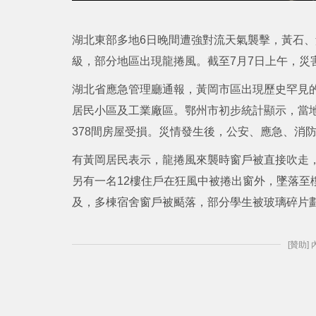
湖北東部多地6日晚間遭強對流天氣襲擊，黃石、
級，部分地區出現龍捲風。截至7月7日上午，災害
湖北省應急管理廳通報，黃岡市區出現歷史罕見的
居民小區及工業廠區。鄂州市初步統計顯示，當地受
378間房屋受損。災情發生後，公安、應急、消防
有黃岡居民表示，龍捲風來襲時窗戶被直接吹走
另有一名12樓住戶在狂風中被捲出窗外，墜落至
及，多棟宿舍窗戶被颳落，部分學生被玻璃碎片
[贊助