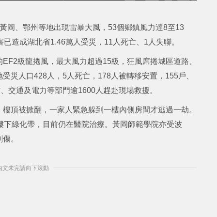
黃岡、鄂州等地出現雷暴大風，53個鄉鎮風力達8至13
已造成湖北省1.46萬人受災，11人死亡、1人失聯。
EF2級龍捲風，最大風力超過15級，狂風席捲城區道路、
災人口428人，5人死亡，178人被轉移安置，155戶、
、交通及電力等部門逾1600人趕赴現場救援。
，樓頂被掀翻，一家人緊急躲到一樓內側房間才逃過一劫。
樓下綠化帶，目前仍在醫院治療。黃岡師範學院亦受波
劃傷。
] 內文未完請向下滾動