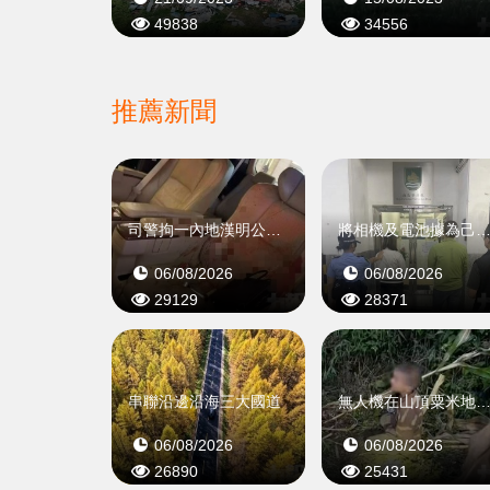
49838
34556
推薦新聞
司警拘一內地漢明公布案情
將相機及電池據為己有再入境
06/08/2026
06/08/2026
29129
28371
串聯沿邊沿海三大國道
無人機在山頂粟米地尋
06/08/2026
06/08/2026
26890
25431