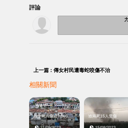
評論
上一篇 : 傳女村民遭毒蛇咬傷不治
相關新聞
致十死八傷近7,000人受災
致兩死15人受傷
21/09/2023
15/08/2023