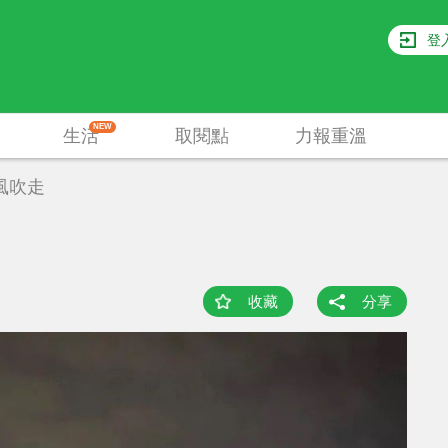
登
NEW
生活
取閱點
力報重溫
風吹走
收藏
分享