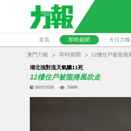
首頁
即時新聞
今日力報
澳門力報
即時新聞
12樓住戶被龍捲
湖北強對流天氣釀11死
12樓住戶被龍捲風吹走
09/07/2026
35889