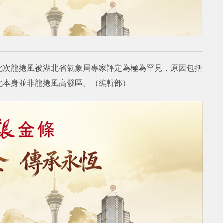
此次龍捲風被湖北省氣象局專家評定為極為罕見，原因包括
北本身並非龍捲風高發區。（編輯部）