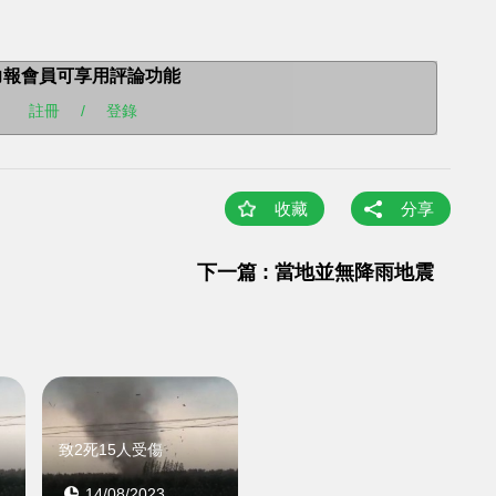
力報會員可享用評論功能
註冊
/
登錄
收藏
分享
下一篇 : 當地並無降雨地震
致2死15人受傷
14/08/2023