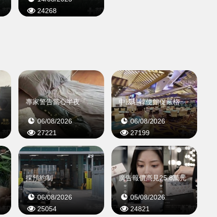
24268
被截
專家警告當心半夜「炸瓜」
中國駐韓使館促嚴格規範
06/08/2026
06/08/2026
27221
27199
回
採預約制
廣告報價高見25.8萬元
06/08/2026
05/08/2026
25054
24821