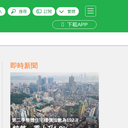
入
搜尋
訂閱
繁體
下載APP
即時新聞
第二季整體住宅樓價指數為192.4