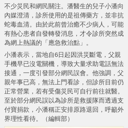
不少災民和網民關注。潘醫生的兒子小潘向
內媒澄清，診所使用的是祖傳藥方，並非抗
蛇毒血清。由於此前曾治癒不少病人，可能
有熱心患者自發轉發消息，才令診所突然成
為網上熱議的「應急救治點」。
小潘表示，當地自6日起因洪災斷電，父親
手機早已沒電關機，導致大量求助電話無法
接通，一度引發部分網民誤會。他強調，父
親年事已高，無法上門看診，但診所目前仍
正常營業，若有受傷災民可自行前往就醫。
至於部分網民誤以為診所是救援隊而透過支
付寶捐款，小潘稱正安排原路退回，呼籲外
界理性看待。（編輯部）