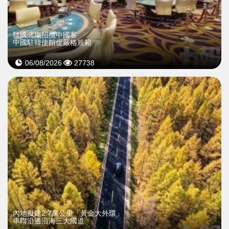
韓國賭場招攬中國客
中國駐韓使館促嚴格規範
06/08/2026
27738
內地擬建2.7萬公里「黃金大外環」
串聯沿邊沿海三大國道