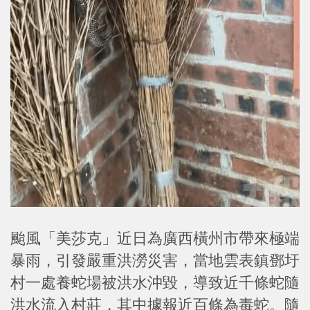
颱風「美莎克」近日為廣西橫州市帶來極端
暴雨，引發嚴重洪澇災害，當地雲表鎮鄧圩
村一處養蛇場被洪水沖毀，導致近千條蛇隨
洪水流入村莊，其中據報近百條為毒蛇。隨