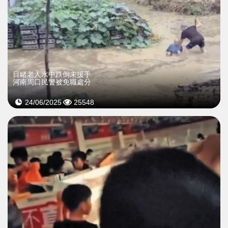
目睹老人水中跌倒未援手
河南周口民警被免職處分
24/06/2025
25548