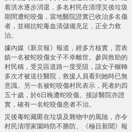
着洪水逐步消退，多名村民在清理災後垃圾
期間遭蛇咬傷，當地醫院證實已收治多名傷
者，並稱抗蛇毒血清儲備充足，正全力救
治。
據內媒《新京報》報道，經多方核實，雲表
鎮一名被蛇咬傷女子不幸離世。參與救助的
村民稱，受災區道路一度受阻，該女子輾轉
多次才被送往醫院，救援人員看到她時已無
意識。另一名被蛇咬傷村民表示，死者約四
五十歲，於6日晚遭蛇咬傷。接診醫院亦證
實，確有一名蛇咬傷患者不治。
災後毒蛇藏匿在垃圾及雜物中的風險，亦令
村民清理家園時防不勝防。《極目新聞》報