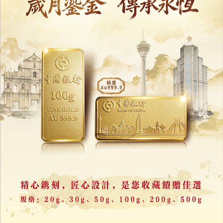
「我家只剩一面牆」
南亞洪災已釀逾900死
02/12/2025
33108
眼鏡王蛇當無毒蛇把玩