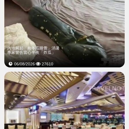
內地興起「抱冬瓜睡覺」消暑
專家警告當心半夜「炸瓜」
06/08/2026
27610