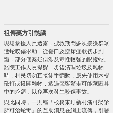
祖傳藥方引熱議
現場救援人員透露，搜救期間多次接獲群眾
遭蛇咬傷求助，從傷口及臨床症狀初步判
斷，部分個案疑似涉及毒性較強的眼鏡蛇。
醫院工作人員提醒，災後清理垃圾及雜物
時，村民切勿直接徒手翻動，應先使用木棍
敲打或撥開雜物，透過聲響驚走可能藏匿其
中的蛇類，以免再次發生咬傷事故。
與此同時，一則稱「校椅東圩新村潘可榮診
所可治蛇毒」的互助消息在網上流傳，引發