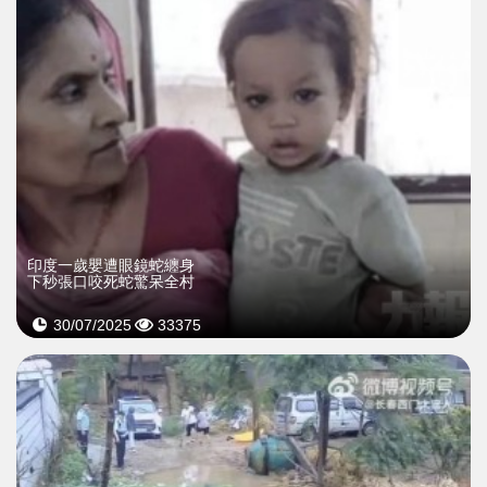
印度一歲嬰遭眼鏡蛇纏身
下秒張口咬死蛇驚呆全村
30/07/2025
33375