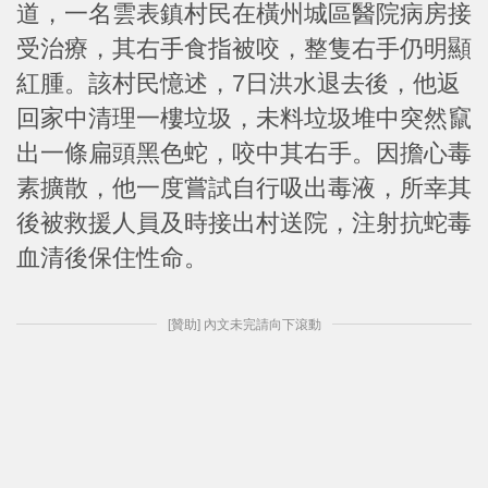
道，一名雲表鎮村民在橫州城區醫院病房接
受治療，其右手食指被咬，整隻右手仍明顯
紅腫。該村民憶述，7日洪水退去後，他返
回家中清理一樓垃圾，未料垃圾堆中突然竄
出一條扁頭黑色蛇，咬中其右手。因擔心毒
素擴散，他一度嘗試自行吸出毒液，所幸其
後被救援人員及時接出村送院，注射抗蛇毒
血清後保住性命。
[贊助] 內文未完請向下滾動