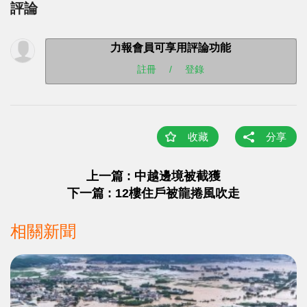
評論
力報會員可享用評論功能
註冊
/
登錄
收藏
分享
上一篇 : 中越邊境被截獲
下一篇 : 12樓住戶被龍捲風吹走
相關新聞