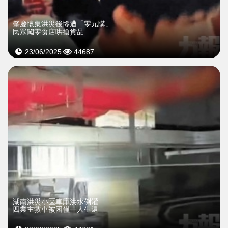
肇慶懷集洪災後慘遭「零元購」
民眾闖零食店哄搶貨品
23/06/2025
44687
湖南洪災小區車庫洪水倒灌
四業主救車被困僅一人生還