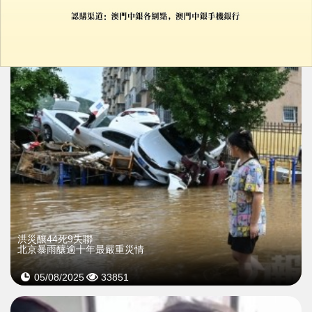
貴州大叔遭咬傷中毒亡
08/09/2025
40387
洪災釀44死9失聯
北京暴雨釀逾十年最嚴重災情
05/08/2025
33851