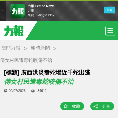
澳門力報
即時新聞
傳女村民遭毒蛇咬傷不治
[標題] 廣西洪災養蛇場近千蛇出逃
傳女村民遭毒蛇咬傷不治
09/07/2026
34612
收藏
分享