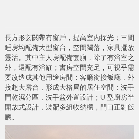
長方形玄關帶有窗戶，提高室內採光；三間
睡房均配備大型窗台，空間闊落，家具擺放
靈活。其中主人房配備套廁，除了有浴室之
外，還配有浴缸；書房空間充足，可視乎需
要改造成其他用途房間；客廳銜接飯廳，外
接超大露台，形成大格局的居住空間；洗手
間乾濕分區，洗手盆外置設計；U 型廚房半
開放式設計，裝配多組收納櫃，門口正對飯
廳。