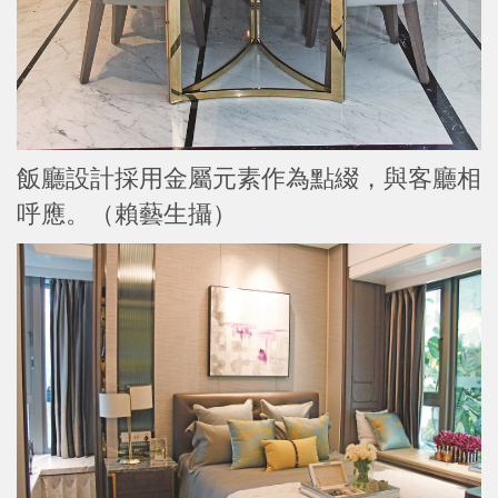
飯廳設計採用金屬元素作為點綴，與客廳相
呼應。（賴藝生攝）