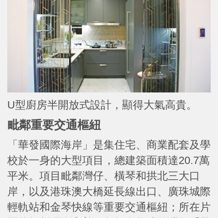
U型廚房半開放式設計，顯得大氣高貴。
毗鄰重要交通樞紐
「華發國際海岸」是集住宅、商業配套及學
校於一身的大型項目，總建築面積達20.7萬
平米。項目毗鄰灣仔、橫琴和拱北三大口
岸，以及港珠澳大橋延長線出口、廣珠城際
輕軌站和金琴快線等重要交通樞紐；所在片