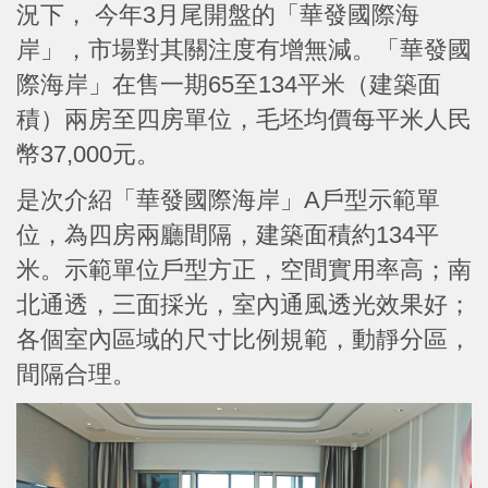
況下， 今年3月尾開盤的「華發國際海
岸」，市場對其關注度有增無減。「華發國
際海岸」在售一期65至134平米（建築面
積）兩房至四房單位，毛坯均價每平米人民
幣37,000元。
是次介紹「華發國際海岸」A戶型示範單
位，為四房兩廳間隔，建築面積約134平
米。示範單位戶型方正，空間實用率高；南
北通透，三面採光，室內通風透光效果好；
各個室內區域的尺寸比例規範，動靜分區，
間隔合理。