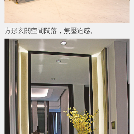
方形玄關空間闊落，無壓迫感。