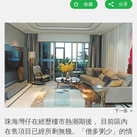
收藏
分享
下一張 >
珠海灣仔在經歷樓市熱潮期後， 目前區內
在售項目已經所剩無幾。「僧多粥少」的情