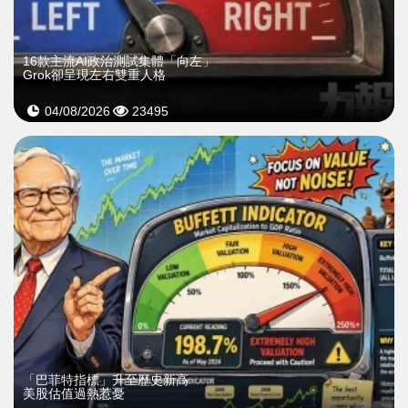
16款主流AI政治測試集體「向左」
Grok卻呈現左右雙重人格
04/08/2026
23495
「巴菲特指標」升至歷史新高
美股估值過熱惹憂