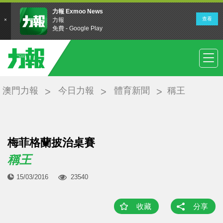
澳門力報
今日力報
體育新聞
稱王
梅菲格蘭披治桌賽
稱王
15/03/2016
23540
收藏
分享