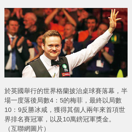
於英國舉行的世界格蘭披治桌球賽落幕，半
場一度落後局數4：5的梅菲，最終以局數
10：9反勝冰咸，獲得其個人兩年來首項世
界排名賽冠軍，以及10萬鎊冠軍獎金。
（互聯網圖片）