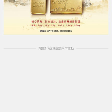
[贊助] 內文未完請向下滾動