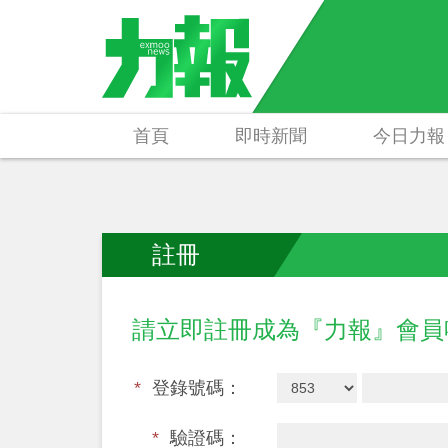
首頁
即時新聞
今日力報
註冊
請立即註冊成為『力報』會
*
登錄號碼：
*
驗證碼：