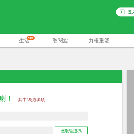
登
NEW
生活
取閱點
力報重溫
員喇！
其中*為必填項
獲取驗證碼