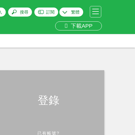
入
搜尋
訂閱
繁體
下載APP
登錄
已有帳號?