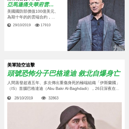
亞馬遜痛失華府雲端合約
美國國防部價值100億美元、
為期十年的的雲端合約，...
29/10/2019
17910
美軍陸空追擊
頭號恐怖分子巴格達迪 敘北自爆身亡
人間蒸發超過五年、多次傳出重傷身死的極端組織「伊斯蘭國」
（IS）首腦巴格達迪（Abu Bakr Al-Baghdadi），26日深夜在...
28/10/2019
32863