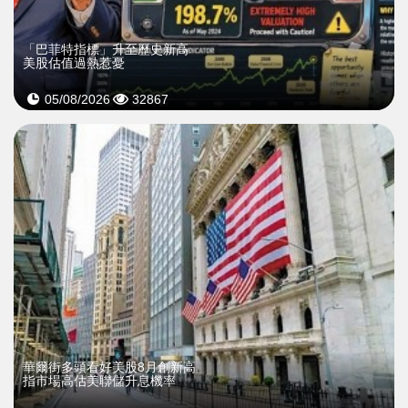
「巴菲特指標」升至歷史新高
美股估值過熱惹憂
05/08/2026
32867
華爾街多頭看好美股8月創新高
指市場高估美聯儲升息機率