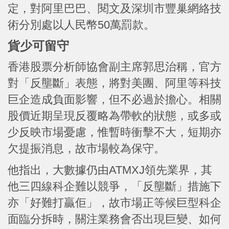
定，對阿里巴巴、閱文及深圳市豐巢網絡技
術分別處以人民幣50萬罰款。
貨少可留守
香港股票分析師協會副主席郭思治稱，官方
對「反壟斷」表態，將對美團、阿里等科技
巨企造成負面影響，但不必過於擔心。相關
股價近期呈現反覆略為帶軟的狀態，或多或
少反映市場憂慮，惟暫時衝擊不大，短期亦
欠提振消息，故市場較為保守。
他指出，大數據仍由ATMXJ領先業界，其
他三四線科企難以競爭，「反壟斷」措施下
亦「好難打贏佢」，故市場正等候巨型科企
面臨分拆時，關注業務會否出現巨變、如何