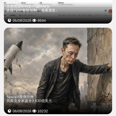
京東開源即時影片編輯模型
支援720P每秒30幀「邊播邊改」
06/08/2026
8694
SpaceX股價急挫
馬斯克身家蒸發3,630億美元
06/08/2026
10232