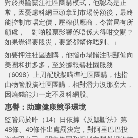
對於輿論關注社區團購模式，他認為是正
常，因憂慮科網巨頭拿到市場份額後，最終
能控制市場定價，壓榨供應商，令當局有所
顧慮，「對啲股票影響係唔係大得咁交關？
如果覺得要股災，要驚都幫你唔到。」
如要押注社區團購，他指市場賭注明顯偏向
美團和拼多多，至於據報碧桂園服務
（6098）上周配股擬瞄準社區團購，他指
由物管股搞社區團購，相對潛力沒那麼大，
因燒錢能力一定不及科網股。
惠譽：助建健康競爭環境
監管局於昨（14）日依據《反壟斷法》第
48條、49條作出處罰決定，對阿里巴巴投