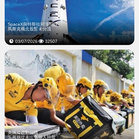
SpaceX與特斯拉同漲同跌
馬斯克概念股暫未分流
03/07/2026
32507
美團擬啟動回購
王興稱從未出售個人持股