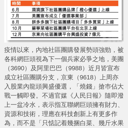
疫情以來，內地社區團購發展勢頭強勁，被
各科網巨頭視為下一個兵家必爭之地，美團
（3690）及阿里巴巴（9988）近月皆宣布
成立社區團購分支，京東（9618）上周亦
入股業內龍頭興盛優選，「燒錢」搶巿佔大
戰一觸即發。不過官媒《人民日報》隨即潑
上一盆冷水，表示指互聯網巨頭擁有財力、
資源和技術，理應在科技創新上有更多作
為，而不是「只惦記着幾捆白菜、幾斤水果