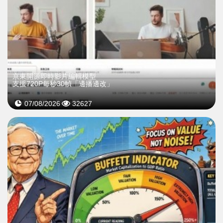
京東開源即時影片編輯模型
支援720P每秒30幀「邊播邊改」
07/08/2026
32627