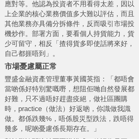
應對等。他認為投資者不用看得太差，因以
上企業的核心業務價值多大難以評估，而且
其他業務亦具備分拆條件，反而吸引市場投
機炒作。部署方面，要看個人持貨能力，貨
少可留守，相反「揸得貨多即使話將來好，
自己都捱唔到」。
市場憂慮屬正常
豐盛金融資產管理董事黃國英指：「都唔會
當啲係好特別驚嘅嘢，想阻佢哋自然發展都
好難，只不過唔好趕盡疫絕，做社區團購
時，practice（做法）好返啲，你識做我識
做。都係跌幾%，唔係股災型跌法，跌唔得
幾多，呢啲憂慮係長期存在。」