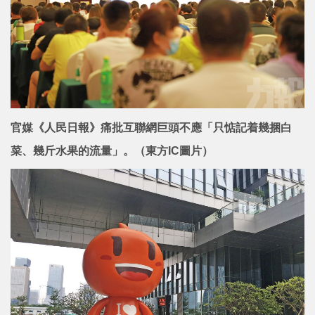
官媒《人民日報》痛批互聯網巨頭不應「只惦記着幾捆白
菜、幾斤水果的流量」。（東方IC圖片）