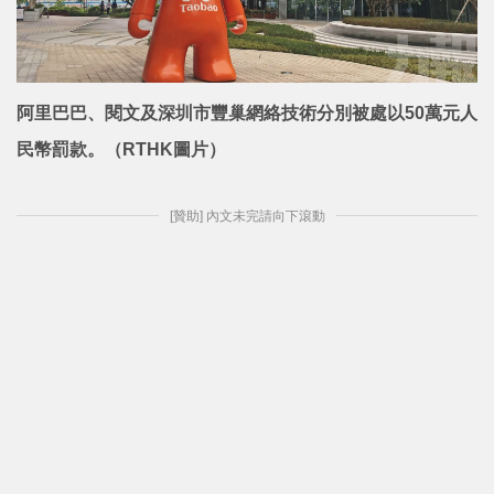
阿里巴巴、閱文及深圳市豐巢網絡技術分別被處以50萬元人
民幣罰款。（RTHK圖片）
[贊助] 內文未完請向下滾動