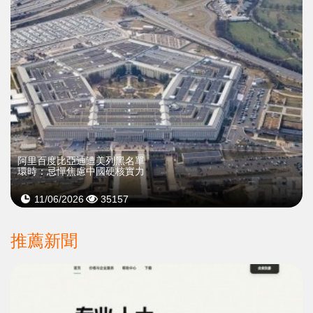
阿里百度比亞迪遭美列黑名單
環時：忌憚焦慮中國硬核實力
11/06/2026
35157
推薦新聞