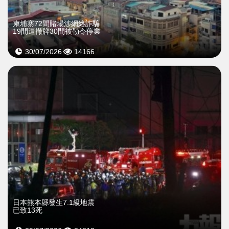
柬埔寨72間賭場涉網絡詐騙
19間遭撤牌30間被勒令停業
30/07/2026
14166
日本熊本縣發生7.1級地震
已致13死