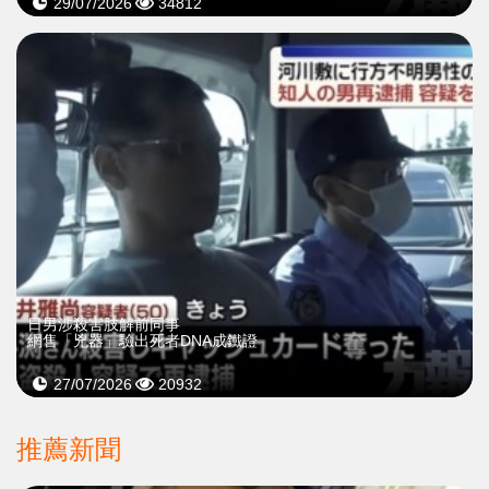
29/07/2026
34812
日男涉殺害肢解前同事
網售「兇器」驗出死者DNA成鐵證
27/07/2026
20932
推薦新聞