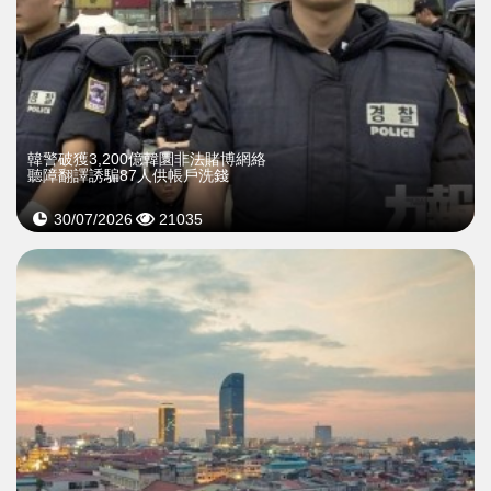
韓警破獲3,200億韓圜非法賭博網絡
聽障翻譯誘騙87人供帳戶洗錢
30/07/2026
21035