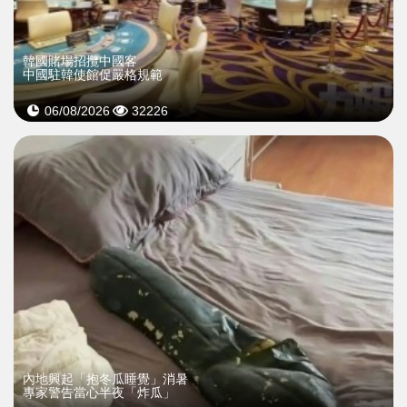
韓國賭場招攬中國客
中國駐韓使館促嚴格規範
06/08/2026
32226
內地興起「抱冬瓜睡覺」消暑
專家警告當心半夜「炸瓜」