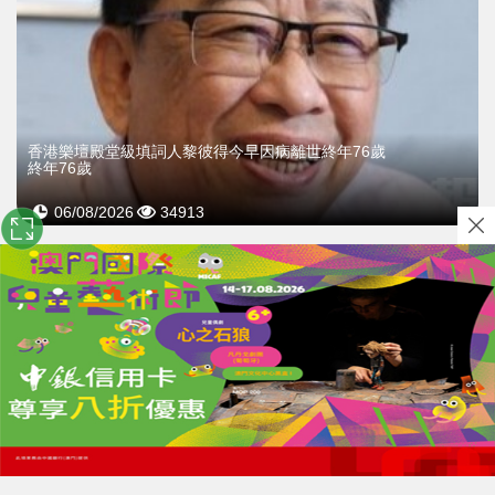
​香港樂壇殿堂級填詞人黎彼得今早因病離世終年76歲
終年76歲
06/08/2026
34913
關於我們
｜
使用條款及免責聲明
｜
隱私政策
｜
廣告查詢
Copyright © 2026 exmoo.com