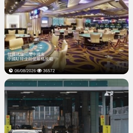
韓國賭場招攬中國客
中國駐韓使館促嚴格規範
06/08/2026
36572