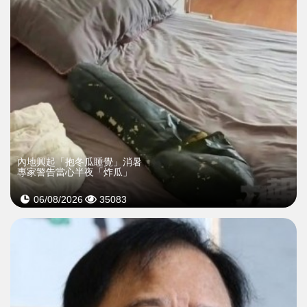
內地興起「抱冬瓜睡覺」消暑
專家警告當心半夜「炸瓜」
06/08/2026
35083