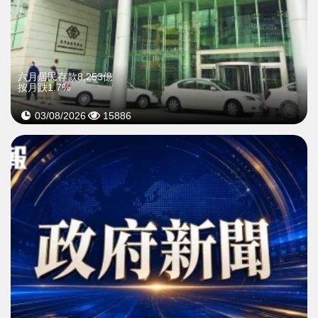
六月居民存款8,253億
按月跌1.7%
03/08/2026
15886