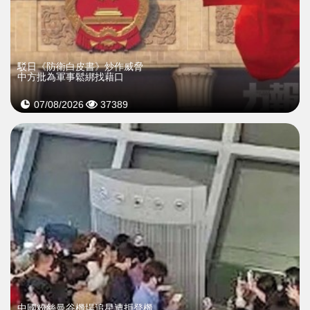
駁日《防衛白皮書》炒作威脅
中方批為軍事鬆綁找藉口
07/08/2026
37389
中國粉絲曼谷機場追星遭拒登機