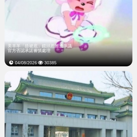
美羊羊「捂裙底」鏡頭惹擦邊爭議
官方否認承諾審慎處理
04/08/2026
30385