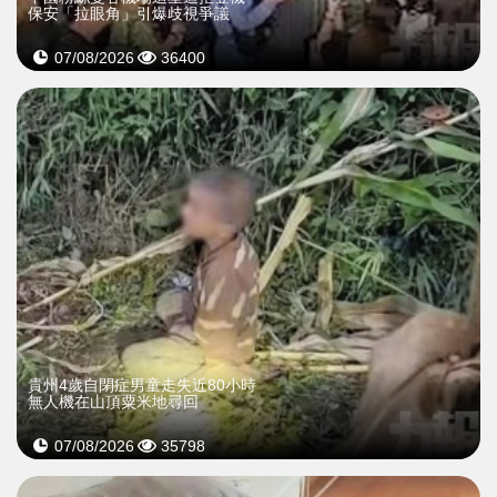
保安「拉眼角」引爆歧視爭議
07/08/2026
36400
貴州4歲自閉症男童走失近80小時
無人機在山頂粟米地尋回
07/08/2026
35798