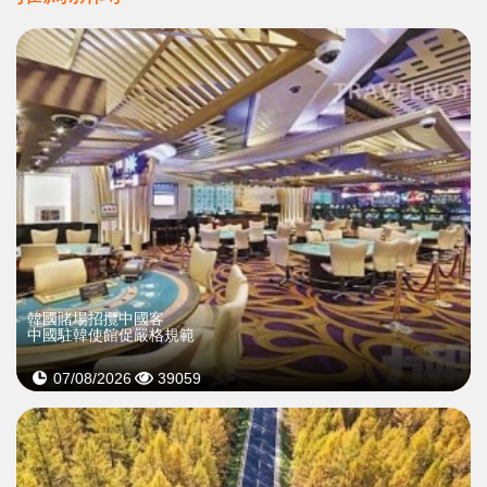
韓國賭場招攬中國客
中國駐韓使館促嚴格規範
07/08/2026
39059