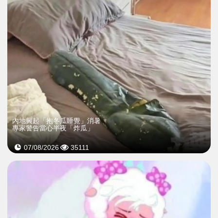
內地興起「抱冬瓜睡覺」消暑
專家警告當心半夜「炸瓜」
07/08/2026
35111