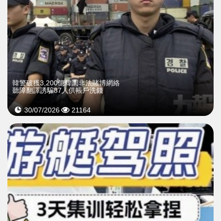
韓警破獲3,200億韓圜非法賭博網絡
聽障翻譯誘騙87人供帳戶洗錢
30/07/2026
21164