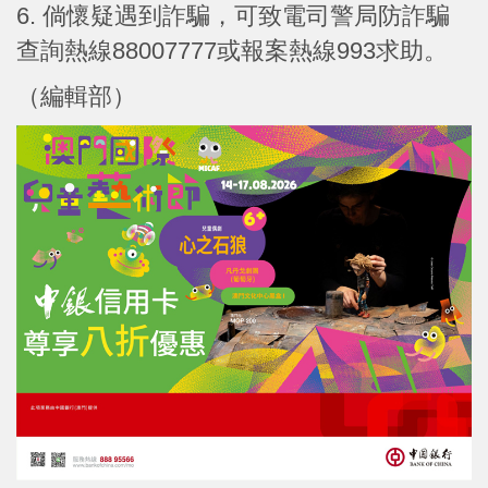
6. 倘懷疑遇到詐騙，可致電司警局防詐騙
查詢熱線88007777或報案熱線993求助。
（編輯部）