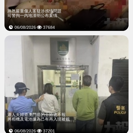
​路氹嚴重傷人案疑涉感情問題
司警拘一內地漢明公布案情
06/08/2026
37684
​港人夫婦遊澳門搭的士拾遺不報
將相機及電池據為己有再入境被截
06/08/2026
37201