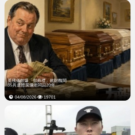
英殯儀館爆「假葬禮」斂財醜聞
35具遺體腐爛老闆囚20年
04/08/2026
19701