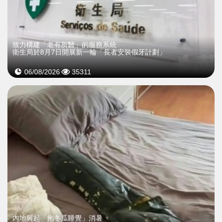
致力構建「老有所醫」的服務系統
衛生局於8月7日開展新一輪「長者安裝假牙計劃」
06/08/2026
35311
內地興起「抱冬瓜睡覺」消暑