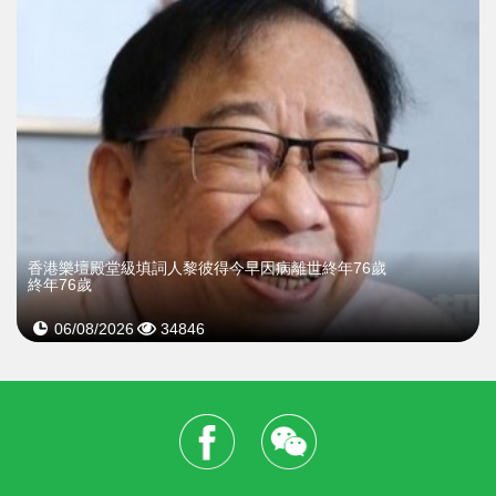
​香港樂壇殿堂級填詞人黎彼得今早因病離世終年76歲
終年76歲
06/08/2026
34846