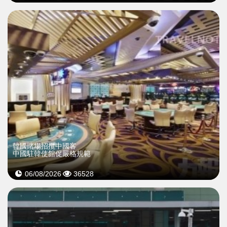
韓國賭場招攬中國客
中國駐韓使館促嚴格規範
06/08/2026
36528