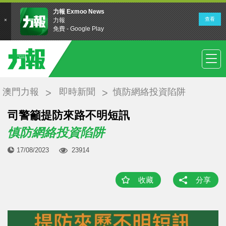
澳門力報
即時新聞
慎防網絡投資陷阱
司警籲提防來路不明短訊
慎防網絡投資陷阱
17/08/2023
23914
收藏
分享