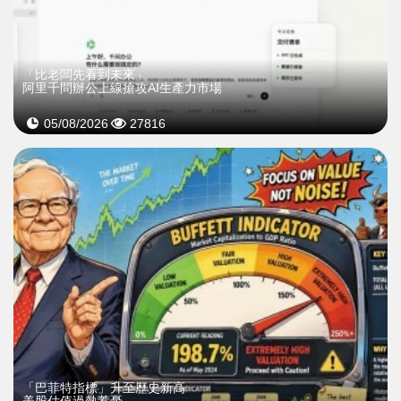
「比老闆先看到未來」
阿里千問辦公上線搶攻AI生產力市場
05/08/2026
27816
「巴菲特指標」升至歷史新高
美股估值過熱惹憂