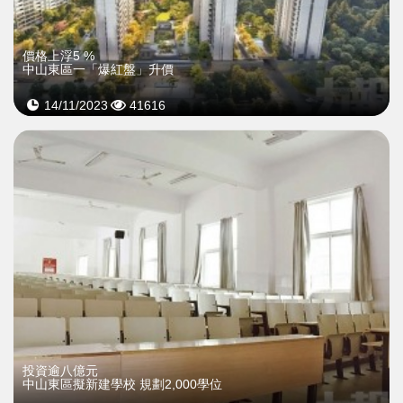
價格上浮5 %
中山東區一「爆紅盤」升價
14/11/2023
41616
投資逾八億元
中山東區擬新建學校 規劃2,000學位