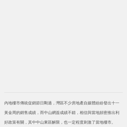
內地樓市傳統促銷節日剛過，灣區不少房地產自媒體紛紛發出十一
黃金周的銷售成績，而中山網簽成績不錯，相信與當地頻密推出利
好政策有關，其中中山東區解限，也一定程度刺激了當地樓市。