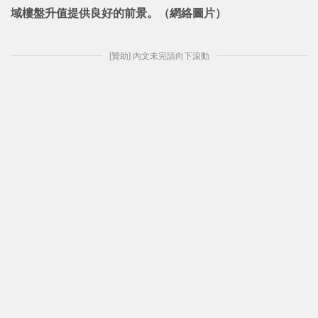
域樓盤升值提供良好的前景。（網絡圖片）
[贊助] 內文未完請向下滾動