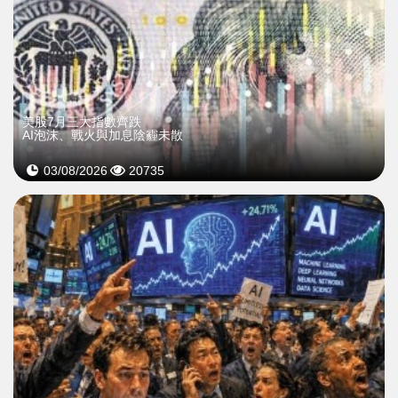
美股7月三大指數齊跌
AI泡沫、戰火與加息陰霾未散
03/08/2026
20735