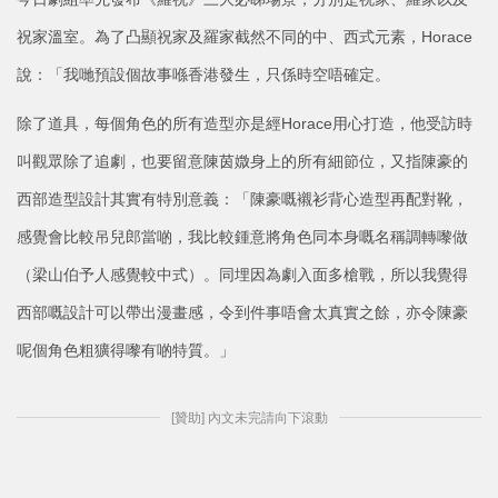
祝家溫室。為了凸顯祝家及羅家截然不同的中、西式元素，Horace
說：「我哋預設個故事喺香港發生，只係時空唔確定。
除了道具，每個角色的所有造型亦是經Horace用心打造，他受訪時
叫觀眾除了追劇，也要留意陳茵媺身上的所有細節位，又指陳豪的
西部造型設計其實有特別意義：「陳豪嘅襯衫背心造型再配對靴，
感覺會比較吊兒郎當啲，我比較鍾意將角色同本身嘅名稱調轉嚟做
（梁山伯予人感覺較中式）。同埋因為劇入面多槍戰，所以我覺得
西部嘅設計可以帶出漫畫感，令到件事唔會太真實之餘，亦令陳豪
呢個角色粗獷得嚟有啲特質。」
[贊助] 內文未完請向下滾動