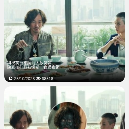
與祝英台相認前大放笑彈
陳豪拍打戲被懷疑「食過夜粥」
25/10/2023
68518