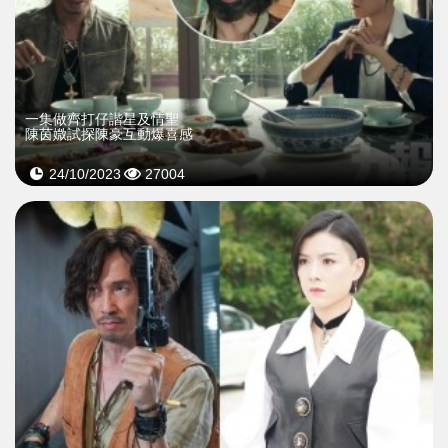
一集做齊打仔諧星及情聖
陳茵媺試探陳豪互動爆喜感
24/10/2023
27004