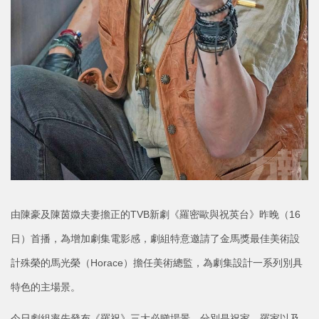
由陳豪及陳茵媺夫妻擔正的TVB新劇《羅密歐與祝英台》昨晚（16
日）首播，為增加劇集電影感，劇組特意邀請了金馬獎最佳美術設
計殊榮的馬光榮（Horace）擔任美術總監，為劇集設計一系列別具
特色的主場景。
今日劇組率先發布《羅祝》三大必睇場景，分別是祝家、羅家以及