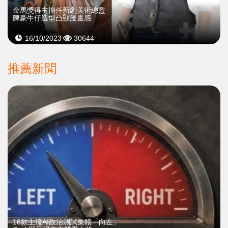
金馬獎得主擔任新劇美術總監
陳豪牛仔造型凸顯漫畫感
16/10/2023
30644
推薦新聞
16款主流AI政治測試集體「向左」