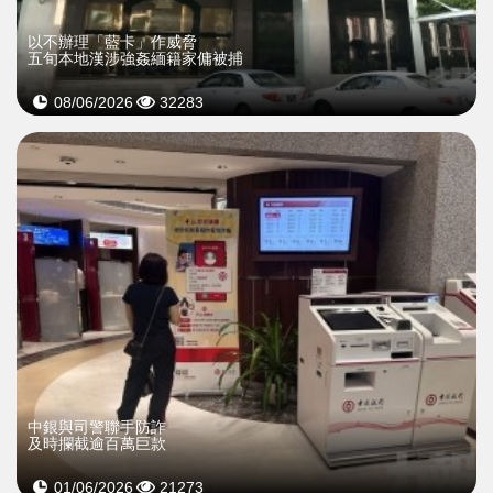
以不辦理「藍卡」作威脅
五旬本地漢涉強姦緬籍家傭被捕
08/06/2026
32283
​中銀與司警聯手防詐
及時攔截逾百萬巨款
01/06/2026
21273