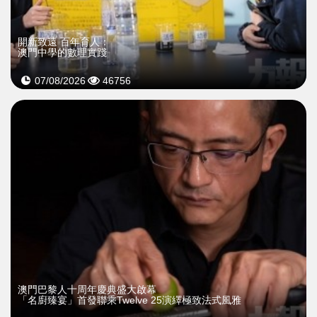
開新致遠 百年育人：
澳門中學的數理實踐
07/08/2026
46756
澳門巴黎人十周年慶典盛大啟幕
「名廚臻宴」首發聯乘Twelve 25演繹極致法式風雅