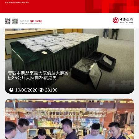
警破本澳歷來最大宗偷運大麻案
檢35公斤大麻拘25歲港男
10/06/2026
28196