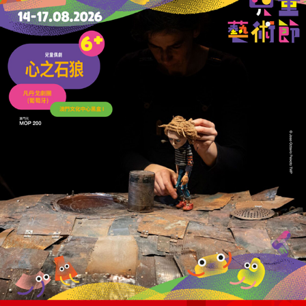
22/06/2026
29630
播放
有片！兩名越南女子涉販毒
司警檢近187萬元毒品
12/06/2026
35678