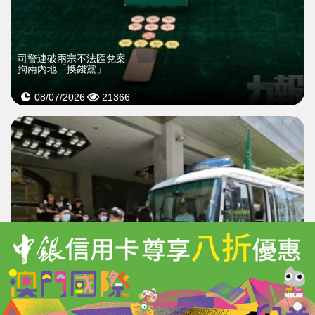
司警連破兩宗不法匯兌案
拘兩內地「換錢黨」
08/07/2026
21366
七個打一個！
司警刑事偵查員工作時被毆打搶劫