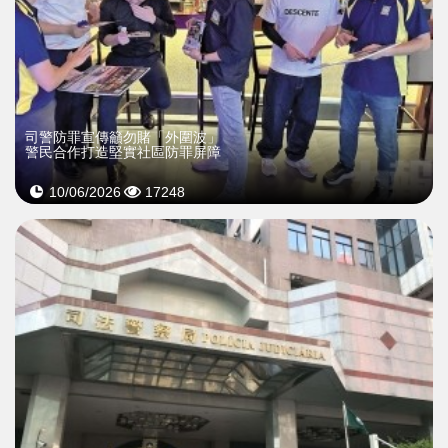
司警防罪宣傳籲勿賭「外圍波」
警民合作打造堅實社區防罪屏障
10/06/2026
17248