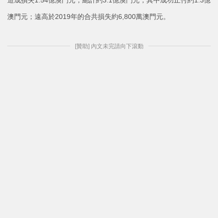
造成損失1.54億澳門元，總計約3.1億澳門元，其中成功止付約1.3億
澳門元；遠高於2019年的合共損失約6,800萬澳門元。
[贊助] 內文未完請向下滾動