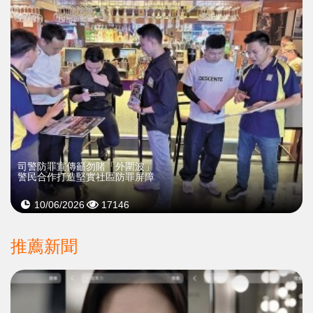
司警防罪宣傳籲勿賭「外圍波」
警民合作打造堅實社區防罪屏障
10/06/2026
17146
推薦新聞