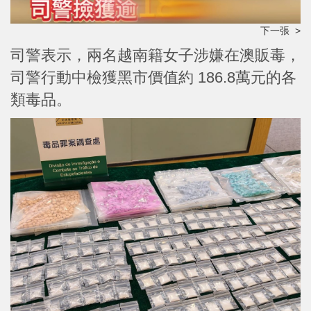
下一張 >
司警表示，兩名越南籍女子涉嫌在澳販毒，
司警行動中檢獲黑市價值約 186.8萬元的各
類毒品。