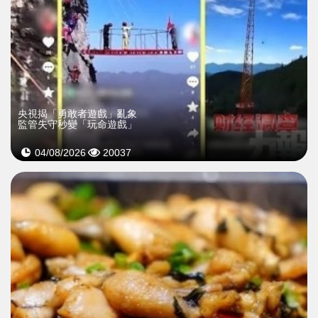
央視揭「勇敢者遊戲」亂象
監管失守秒變「玩命遊戲」
04/08/2026
20037