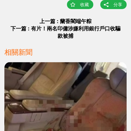
收藏
分享
上一篇 : 蘭香閣端午粽
下一篇 : 有片！兩名印傭涉嫌利用銀行戶口收騙
款被捕
相關新聞