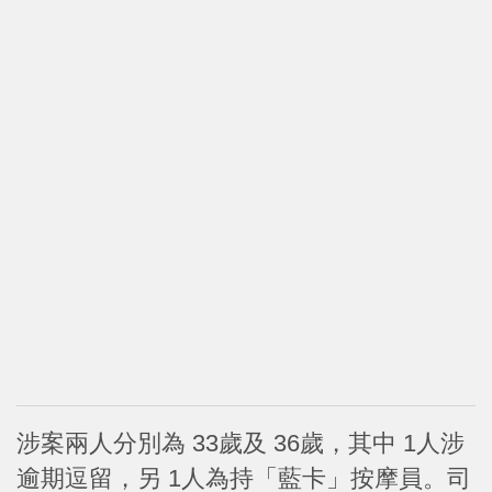
涉案兩人分別為 33歲及 36歲，其中 1人涉
逾期逗留，另 1人為持「藍卡」按摩員。司