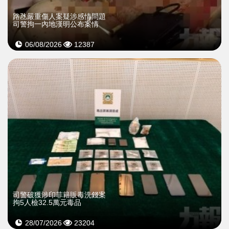
​路氹嚴重傷人案疑涉感情問題
司警拘一內地漢明公布案情
06/08/2026
12387
司警破獲涉印菲籍販毒洗錢案
拘5人檢32.5萬元毒品
28/07/2026
23204