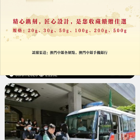
司警連破兩宗不法匯兌案
拘兩內地「換錢黨」
08/07/2026
21132