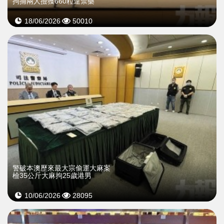
拘捕兩人撿獲660粒違禁藥
18/06/2026
50010
警破本澳歷來最大宗偷運大麻案
檢35公斤大麻拘25歲港男
10/06/2026
28095