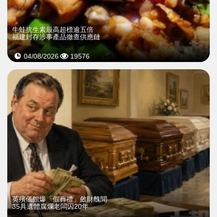
牛蛙抗生素最高超標逾五倍
福建封存涉事產品徹查供應鏈
04/08/2026
19576
英殯儀館爆「假葬禮」斂財醜聞
35具遺體腐爛老闆囚20年