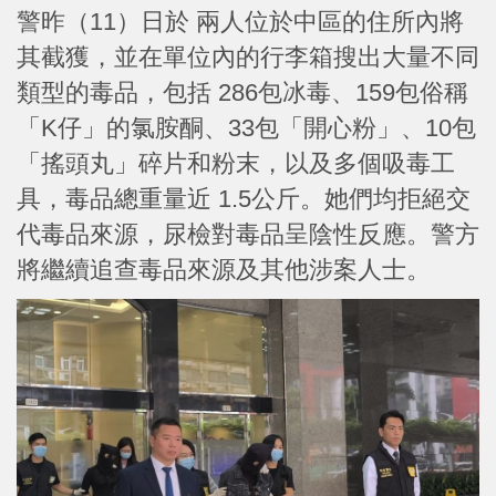
警昨（11）日於 兩人位於中區的住所內將
其截獲，並在單位內的行李箱搜出大量不同
類型的毒品，包括 286包冰毒、159包俗稱
「K仔」的氯胺酮、33包「開心粉」、10包
「搖頭丸」碎片和粉末，以及多個吸毒工
具，毒品總重量近 1.5公斤。她們均拒絕交
代毒品來源，尿檢對毒品呈陰性反應。警方
將繼續追查毒品來源及其他涉案人士。