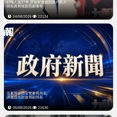
錯換人生37年 富家女被抱到農戶長大
得知真相後願照顧養母
04/08/2026
22124
伍素萍任治安警察局局長
譚麗霞任財政局副局長
05/08/2026
21630