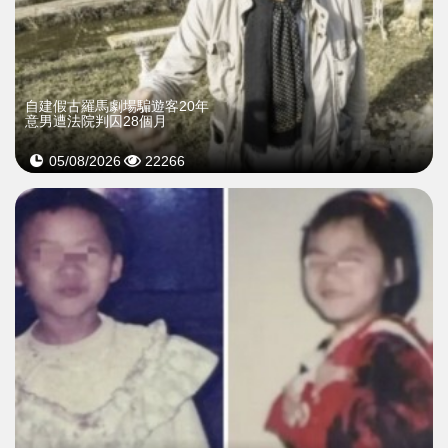
自建假古羅馬劇場騙遊客20年
意男遭法院判囚28個月
05/08/2026
22266