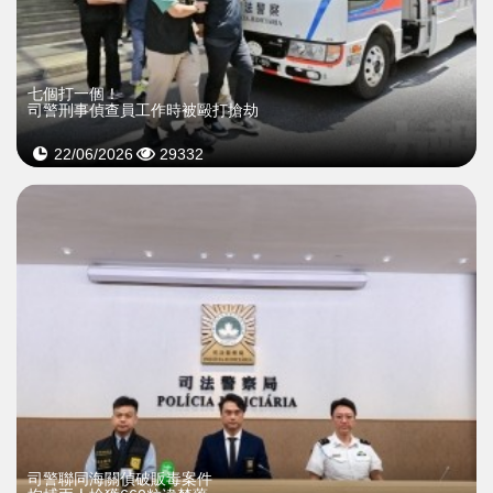
七個打一個！
司警刑事偵查員工作時被毆打搶劫
22/06/2026
29332
司警聯同海關偵破販毒案件