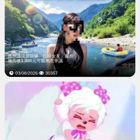
貴州漂流景區爆「臨時女友」服務
最高收1,988元可親抱惹爭議
03/08/2026
30357