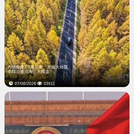
內地擬建2.7萬公里「黃金大外環」
串聯沿邊沿海三大國道
07/08/2026
33911