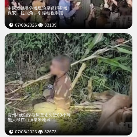
中國粉絲曼谷機場追星遭拒登機
保安「拉眼角」引爆歧視爭議
07/08/2026
33139
貴州4歲自閉症男童走失近80小時
無人機在山頂粟米地尋回
07/08/2026
32673