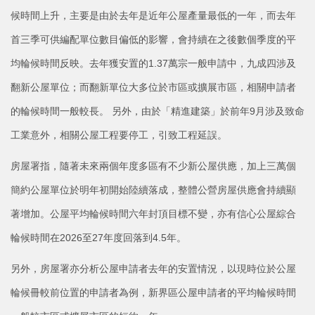
候時間上升，主要是由於去年是近年公屋產量最低的一年，而去年
首三季可供編配單位數目偏低的影響，會持續在之後數個季度的平
均輪候時間反映。去年獲安置的1.37萬宗一般申請中，九成四涉及
翻新公屋單位；而翻新單位大多位於市區或擴展市區，相關申請者
的輪候時間一般較長。 另外，由於「精進建築」於前年9月涉及致命
工業意外，相關公屋工程要停工，引致工程延誤。
房屋署指，隨著未來兩個年度多區有不少新公屋供應，加上三萬個
簡約公屋單位於明年初開始陸續落成，整體公營房屋供應會持續顯
著增加。公屋平均輪候時間六年封頂目標不變，亦有信心公屋綜合
輪候時間在2026至27年度回落到4.5年。
另外，房屋署亦分析公屋申請者去年的安置情況，以現時位於公屋
輪候冊較前位置的申請者為例，新界區公屋申請者的平均輪候時間