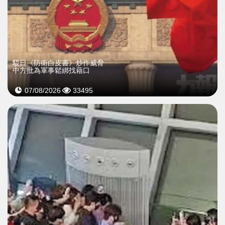
駁日《防衛白皮書》炒作威脅
中方批為軍事鬆綁找藉口
07/08/2026
33495