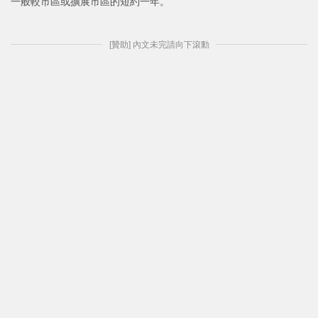
一般較市區或擴展市區的短約一年。
[贊助] 內文未完請向下滾動