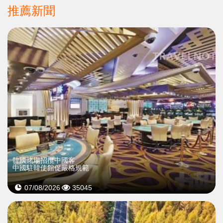
推薦新聞
韓國賭場招攬中國客
中國駐韓使館促嚴格規範
07/08/2026
35045