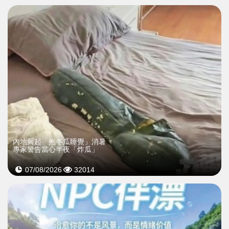
內地興起「抱冬瓜睡覺」消暑
專家警告當心半夜「炸瓜」
07/08/2026
32014