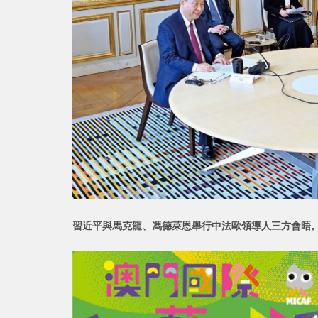
習近平與馬克龍、馮德萊恩舉行中法歐領導人三方會晤。