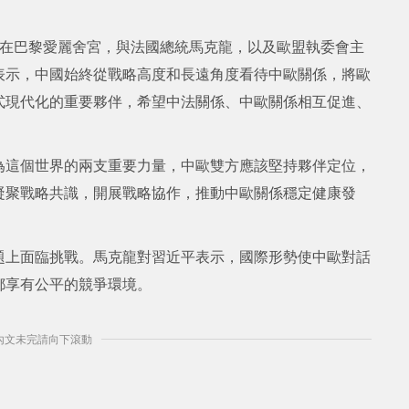
午在巴黎愛麗舍宮，與法國總統馬克龍，以及歐盟執委會主
表示，中國始終從戰略高度和長遠角度看待中歐關係，將歐
式現代化的重要夥伴，希望中法關係、中歐關係相互促進、
為這個世界的兩支重要力量，中歐雙方應該堅持夥伴定位，
凝聚戰略共識，開展戰略協作，推動中歐關係穩定健康發
題上面臨挑戰。馬克龍對習近平表示，國際形勢使中歐對話
都享有公平的競爭環境。
] 內文未完請向下滾動