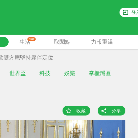
登
NEW
生活
取閱點
力報重溫
歐雙方應堅持夥伴定位
世界盃
科技
娛樂
掌櫃灣區
收藏
分享