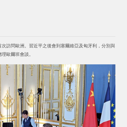
首次訪問歐洲。習近平之後會到塞爾維亞及匈牙利，分別與
總理歐爾班會談。