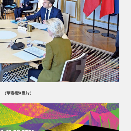
 （華春瑩X圖片）