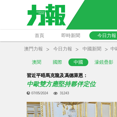
首頁
即時新聞
今日力報
澳門力報
今日力報
中國新聞
中
澳聞
國際
中國
濠鏡疊影
習近平晤馬克龍及馮德萊恩：
中歐雙方應堅持夥伴定位
07/05/2024
31243