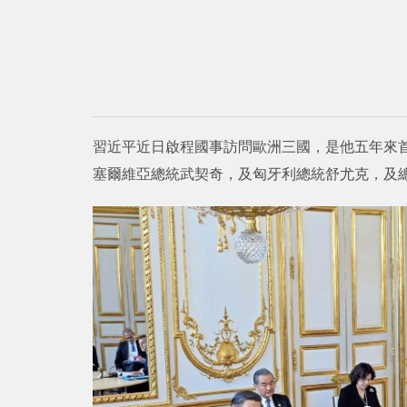
習近平近日啟程國事訪問歐洲三國，是他五年來
塞爾維亞總統武契奇，及匈牙利總統舒尤克，及