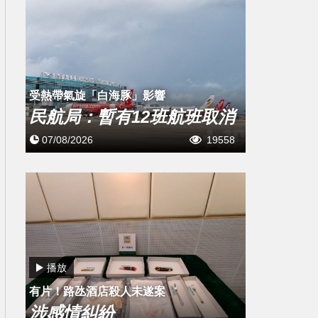
受熱帶氣旋「白海豚」影響
民航局：暫有12班航班取消
07/08/2026
19558
播放
有片！路氹酒店殺人未遂案
涉感情糾紛