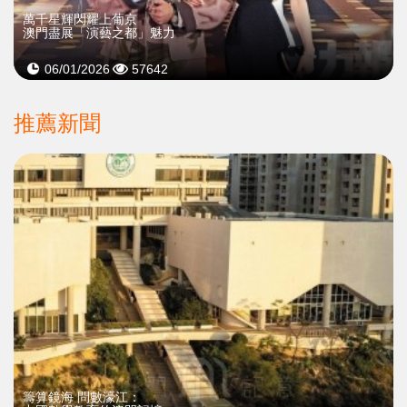
萬千星輝閃耀上葡京
澳門盡展「演藝之都」魅力
06/01/2026
57642
推薦新聞
籌算鏡海 問數濠江：