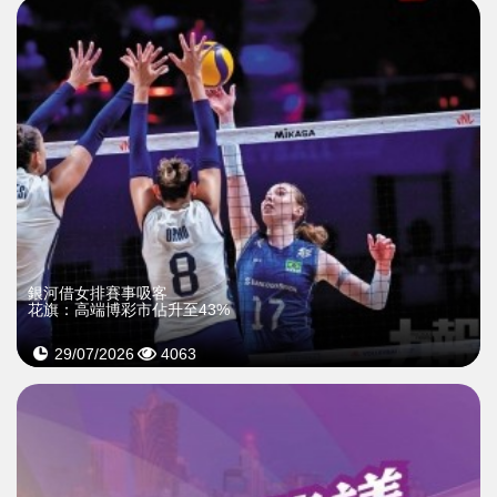
銀河借女排賽事吸客
花旗：高端博彩市佔升至43%
29/07/2026
4063