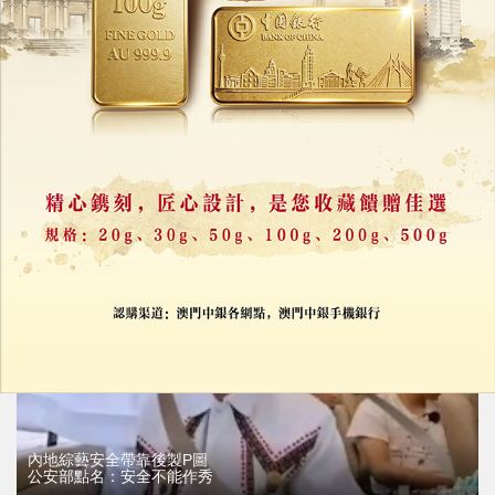
國際青年舞蹈節7月18日開跳
更首度跳進橫琴
26/06/2026
33617
內地綜藝安全帶靠後製P圖
公安部點名：安全不能作秀