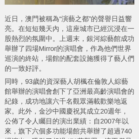
近日，澳門被稱為“演藝之都”的聲譽日益響
亮。在短短幾天內，這座城市已經沉浸在一
股熱烈的氛圍中。上週末，銀河綜藝館成功
舉辦了四場Mirror的演唱會，作為他們世界
巡演的終站，場館的配套設施獲得了藝人們
的一致好評。
同時，93歲的資深藝人胡楓在倫敦人綜藝
館舉辦的演唱會創下了亞洲最高齡演唱會的
紀錄，成功地讓六千名觀眾滿載歡樂地返
家。此外，金沙中國慶祝其成立20週年，
公佈了令人矚目的演出業績：自2007年以
來，旗下六個多功能場館共舉辦了超過740