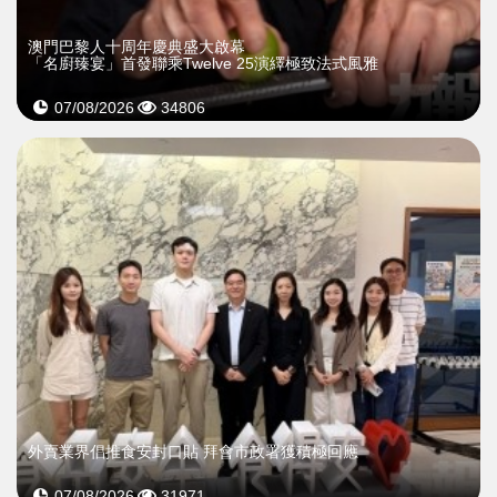
澳門巴黎人十周年慶典盛大啟幕
「名廚臻宴」首發聯乘Twelve 25演繹極致法式風雅
07/08/2026
34806
外賣業界倡推食安封口貼 拜會市政署獲積極回應
07/08/2026
31971