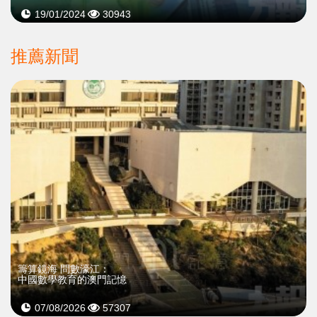
19/01/2024
30943
推薦新聞
籌算鏡海 問數濠江：
中國數學教育的澳門記憶
07/08/2026
57307