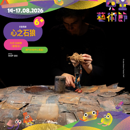
開啟優質投資移民
暖助樓市熬過寒冬
16/12/2024
23336
共建誠信消費環境
消委會社區宣傳「誠信店」
14/06/2024
39909