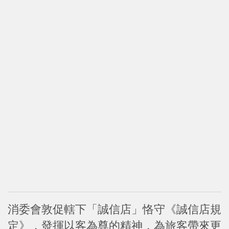
消委會敦促轄下「誠信店」恪守《誠信店規
定》，發揮以客為尊的精神，為旅客帶來更