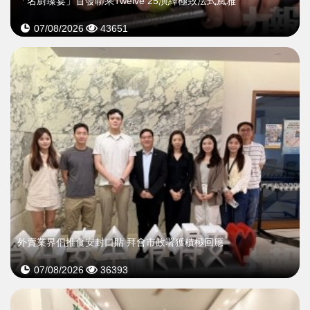
「名廚臻宴」首發聯乘Twelve 25演繹極致法式風雅
07/08/2026
43651
外賣業界倡推食安封口貼 拜會市政署獲積極回應
07/08/2026
36393