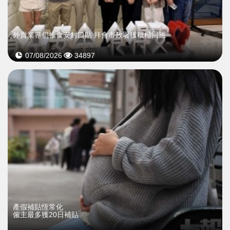
外賣業界倡推食安封口貼 拜會市政署獲積極回應
07/08/2026
34897
產假補貼恆常化
僱主最多獲20日補貼