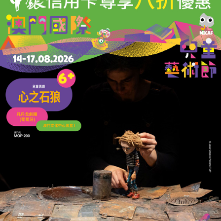
上一篇 : 以「餐飲 + 演藝」跨界融合展現澳門多
元旅遊元素
下一篇 : 推動盛事效益惠及社區的建議
相關新聞
王淑欣倡設優質露天茶座
活化歷史空間打造文化新地標