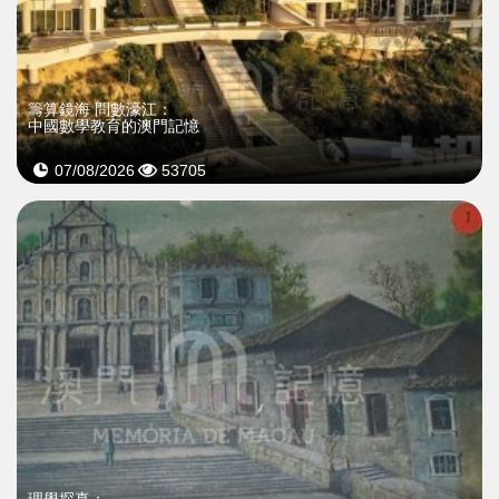
籌算鏡海 問數濠江：
中國數學教育的澳門記憶
07/08/2026
53705
理學探真：