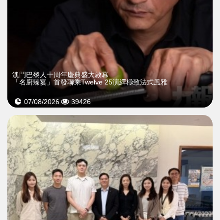
澳門巴黎人十周年慶典盛大啟幕
「名廚臻宴」首發聯乘Twelve 25演繹極致法式風雅
07/08/2026
39426